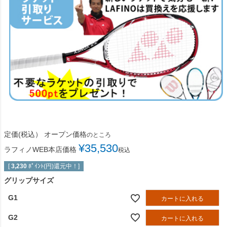
定価(税込）
オープン価格
のところ
¥
35,530
ラフィノWEB本店価格
税込
[
3,230
ﾎﾟｲﾝﾄ(円)還元中！]
グリップサイズ
G1
カートに入れる
G2
カートに入れる