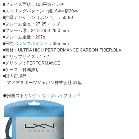
■フェイス面積：103平方インチ
■ストリングパターン：縦16本×横20本
■推奨テンション（ポンド）：50-60
■フレーム全長：27.25 インチ
■フレーム厚：24.5-29.0-25.0 mm
■フレーム重量：267g
■平均
バランスポイント
：355 mm
■素材：ULTRA HIGH PERFORMANCE CARBON FIBER,BLX
■グリップサイズ：1・2
■グリップ：PERFORMANCE
■ケース：付属無し
■国内正規品
アメアスポーツジャパン株式会社 取扱
◆推奨ストリング：
ウエダハイブリッド