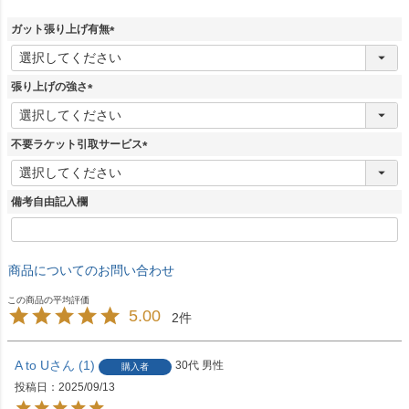
ガット張り上げ有無
(
必
須
張り上げの強さ
)
(
必
須
不要ラケット引取サービス
)
(
必
須
備考自由記入欄
)
商品についてのお問い合わせ
5.00
2
A to U
1
30代
男性
購入者
投稿日
2025/09/13