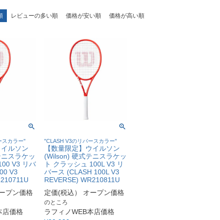
順
レビューの多い順
価格が安い順
価格が高い順
バースカラー"
"CLASH V3のリバースカラー"
ウイルソン
【数量限定】ウイルソン
硬式テニスラケッ
(Wilson) 硬式テニスラケッ
00 V3 リバ
ト クラッシュ 100L V3 リ
00 V3
バース (CLASH 100L V3
210711U
REVERSE) WR210811U
ープン価格
定価(税込）
オープン価格
のところ
本店価格
ラフィノWEB本店価格