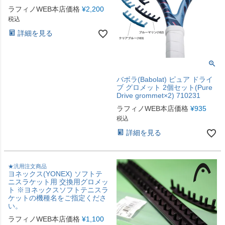
ラフィノWEB本店価格
¥
2,200
税込
詳細を見る
バボラ(Babolat) ピュア ドライ
ブ グロメット 2個セット(Pure
Drive grommet×2) 710231
ラフィノWEB本店価格
¥
935
税込
詳細を見る
★汎用注文商品
ヨネックス(YONEX) ソフトテ
ニスラケット用 交換用グロメッ
ト ※ヨネックスソフトテニスラ
ケットの機種名をご指定くださ
い。
ラフィノWEB本店価格
¥
1,100