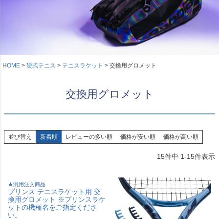
HOME
硬式テニス
テニスラケット
交換用グロメット
交換用グロメット
並び替え
新着順
レビューの多い順
価格が安い順
価格が高い順
15
件中
1
-
15
件表示
★汎用注文商品
プリンス テニスラケット用 交
換用グロメット ※プリンスラケ
ットの機種名をご指定くださ
い。