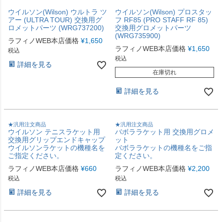
ウイルソン(Wilson) ウルトラ ツ
ウイルソン(Wilson) プロスタッ
アー (ULTRA TOUR) 交換用グ
フ RF85 (PRO STAFF RF 85)
ロメットパーツ (WRG737200)
交換用グロメットパーツ
(WRG735900)
ラフィノWEB本店価格
¥
1,650
ラフィノWEB本店価格
¥
1,650
税込
税込
詳細を見る
在庫切れ
詳細を見る
★汎用注文商品
★汎用注文商品
ウイルソン テニスラケット用
バボララケット用 交換用グロメ
交換用グリップエンドキャップ
ット
ウイルソンラケットの機種名を
バボララケットの機種名をご指
ご指定ください。
定ください。
ラフィノWEB本店価格
¥
660
ラフィノWEB本店価格
¥
2,200
税込
税込
詳細を見る
詳細を見る