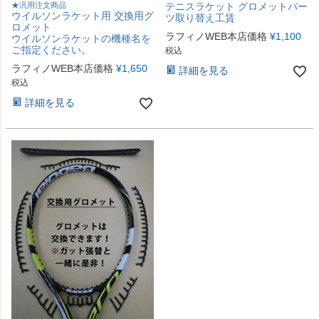
★汎用注文商品
テニスラケット グロメットパー
ウイルソンラケット用 交換用グ
ツ取り替え工賃
ロメット
ラフィノWEB本店価格
¥
1,100
ウイルソンラケットの機種名を
ご指定ください。
税込
ラフィノWEB本店価格
¥
1,650
詳細を見る
税込
詳細を見る