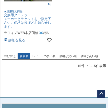
★汎用注文商品
交換用グロメット
メーカーとラケットをご指定下
さい。価格は後ほどお知らせし
ます。
ラフィノWEB本店価格
¥
0
税込
詳細を見る
並び替え
新着順
レビューの多い順
価格が安い順
価格が高い順
15
件中
1
-
15
件表示
ペー
ジト