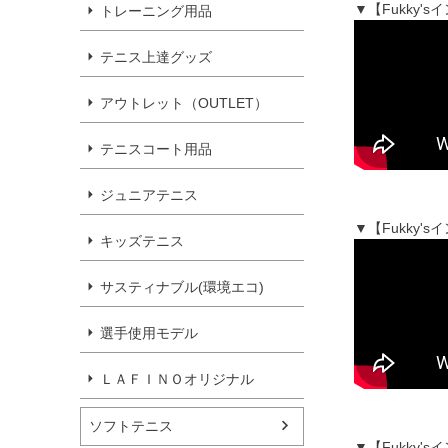
▼【Fukky
トレーニング用品
テニス上達グッズ
アウトレット（OUTLET）
テニスコート用品
ジュニアテニス
▼【Fukky
キッズテニス
サスティナブル(環境エコ)
選手使用モデル
ＬＡＦＩＮＯオリジナル
ソフトテニス
▼【Fukky