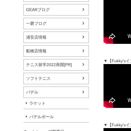
GEARブログ
一磨ブログ
浦安店情報
船橋店情報
▼【Fukky
テニス留学2022再開[PR]
ソフトテニス
パデル
ラケット
パデルボール
▼【Fukky