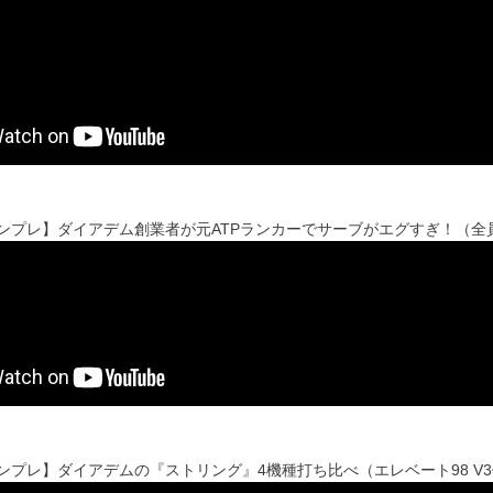
'sインプレ】ダイアデム創業者が元ATPランカーでサーブがエグすぎ！（
'sインプレ】ダイアデムの『ストリング』4機種打ち比べ（エレベート98 V