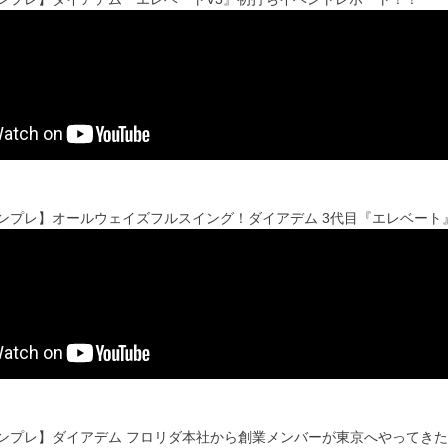
'sインプレ】オールウェイズフルスイング！ダイアデム 3代目『エレベー
'sインプレ】ダイアデム フロリダ本社から創業メンバーが東京へやってき