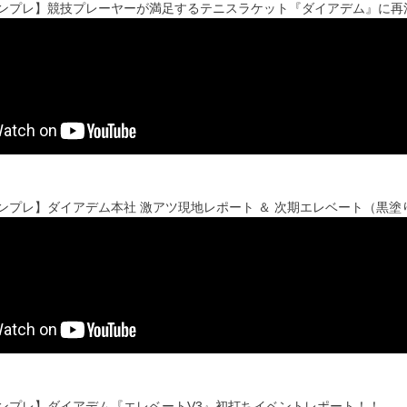
'sインプレ】競技プレーヤーが満足するテニスラケット『ダイアデム』に
'sインプレ】ダイアデム本社 激アツ現地レポート ＆ 次期エレベート（黒
'sインプレ】ダイアデム『エレベートV3』初打ちイベントレポート！！