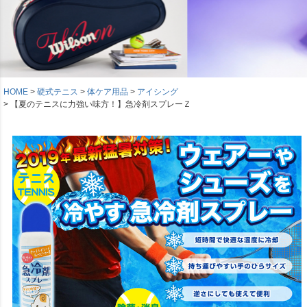
HOME
硬式テニス
体ケア用品
アイシング
【夏のテニスに力強い味方！】急冷剤スプレーＺ