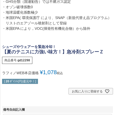
・GHS分類（国連勧告）では不燃ガス認定
・オゾン破壊係数0
・地球温暖化係数極少
・米国EPA( 環境保護庁 により、SNAP（新規代替え品プログラム）
リストのエアゾール噴射剤として登録
・米国EPA により，VOC(揮発性有機化合物）から除外
シューズやウェアーを緊急冷却！
【夏のテニスに力強い味方！】急冷剤スプレーＺ
商品番号
gd12298
¥
1,078
ラフィノWEB本店価格
税込
[
20
ﾎﾟｲﾝﾄ(円)還元中！]
お気に入りに登録する
備考自由記入欄