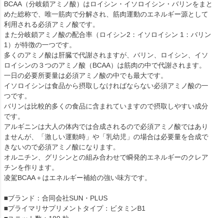
BCAA（分岐鎖アミノ酸）はロイシン・イソロイシン・バリンをまと
めた総称で、唯一筋肉で分解され、筋肉運動のエネルギー源として
利用される必須アミノ酸です。
また分岐鎖アミノ酸の配合率（ロイシン2：イソロイシン 1：バリン
1）が特徴の一つです。
多くのアミノ酸は肝臓で代謝されますが、バリン、ロイシン、イソ
ロイシンの３つのアミノ酸（BCAA）は筋肉の中で代謝されます。
一日の必要所要量は必須アミノ酸の中でも最大です。
イソロイシンは食品から摂取しなければならない必須アミノ酸の一
つです。
バリンは比較的多くの食品に含まれていますので摂取しやすい成分
です。
アルギニンは大人の体内では合成されるので必須アミノ酸ではあり
ませんが、「激しい運動時」や「乳幼児」の場合は必要量を合成で
きないので必須アミノ酸になります。
オルニチン、グリシンとの組み合わせで瞬発的エネルギーのクレア
チンを作ります。
凌駕BCAA＋はエネルギー補給の強い味方です。
■ブランド：合同会社SUN・PLUS
■プライマリサプリメントタイプ：ビタミンB1