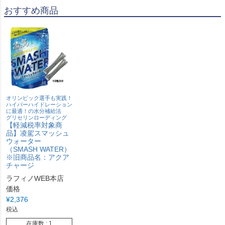
おすすめ商品
オリンピック選手も実践！
ハイパーハイドレーション
に最適！の水分補給法
グリセリンローディング
【軽減税率対象商
品】凌駕スマッシュ
ウォーター
（SMASH WATER）
※旧商品名：アクア
チャージ
ラフィノWEB本店
価格
¥
2,376
税込
在庫数
1