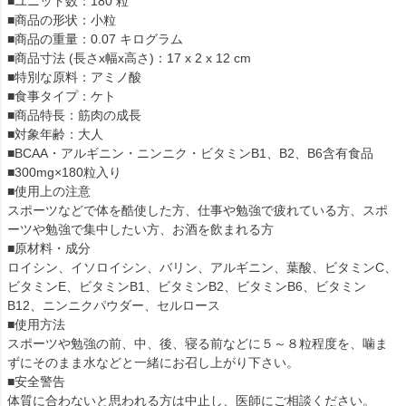
■ユニット数：180 粒
■商品の形状：小粒
■商品の重量：0.07 キログラム
■商品寸法 (長さx幅x高さ)：17 x 2 x 12 cm
■特別な原料：アミノ酸
■食事タイプ：ケト
■商品特長：筋肉の成長
■対象年齢：大人
■BCAA・アルギニン・ニンニク・ビタミンB1、B2、B6含有食品
■300mg×180粒入り
■使用上の注意
スポーツなどで体を酷使した方、仕事や勉強で疲れている方、スポ
ーツや勉強で集中したい方、お酒を飲まれる方
■原材料・成分
ロイシン、イソロイシン、バリン、アルギニン、葉酸、ビタミンC、
ビタミンE、ビタミンB1、ビタミンB2、ビタミンB6、ビタミン
B12、ニンニクパウダー、セルロース
■使用方法
スポーツや勉強の前、中、後、寝る前などに５～８粒程度を、噛ま
ずにそのまま水などと一緒にお召し上がり下さい。
■安全警告
体質に合わないと思われる方は中止し、医師にご相談ください。