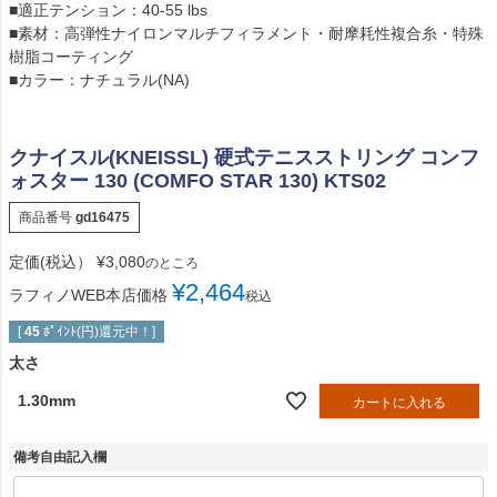
■適正テンション：40-55 lbs
■素材：高弾性ナイロンマルチフィラメント・耐摩耗性複合糸・特殊
樹脂コーティング
■カラー：ナチュラル(NA)
クナイスル(KNEISSL) 硬式テニスストリング コンフ
ォスター 130 (COMFO STAR 130) KTS02
商品番号
gd16475
定価(税込）
¥
3,080
のところ
¥
2,464
ラフィノWEB本店価格
税込
[
45
ﾎﾟｲﾝﾄ(円)還元中！]
太さ
1.30mm
カートに入れる
備考自由記入欄