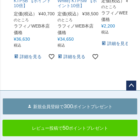
KTPSB 【ポイント
White) KTPSW 【ポ
定価(税込）
¥
2,750
10倍】
イント10倍】
のところ
ラフィノWEB本店
定価(税込）
¥
40,700
定価(税込）
¥
38,500
価格
のところ
のところ
ラフィノWEB本店
ラフィノWEB本店
¥
2,200
価格
価格
税込
¥
36,630
¥
34,650
詳細を見る
税込
税込
詳細を見る
詳細を見る
ペー
ジト
300
新規会員登録で
ポイントプレゼント
ップ
へ
50
レビュー投稿で
ポイントプレゼント