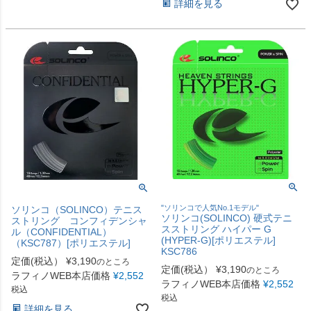
詳細を見る
"ソリンコで人気No.1モデル"
ソリンコ（SOLINCO）テニス
ソリンコ(SOLINCO) 硬式テニ
ストリング コンフィデンシャ
スストリング ハイパー G
ル（CONFIDENTIAL）
(HYPER-G)[ポリエステル]
（KSC787）[ポリエステル]
KSC786
定価(税込）
¥
3,190
のところ
定価(税込）
¥
3,190
のところ
ラフィノWEB本店価格
¥
2,552
ラフィノWEB本店価格
¥
2,552
税込
税込
詳細を見る