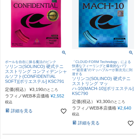
ボールを自在に操る魔法のピンク
「CLOUD-FORM Technology」による
ソリンコ(SOLINCO) 硬式テニ
快適なフィーリングと爆発的なパワ
ー”超音速”のマッハブルーが新次元に到
スストリング コンフィデンシャ
達する
ルソフト(CONFIDENTIAL
ソリンコ(SOLINCO) 硬式テニ
SOFT)[ポリエステル] KSC791
スストリング マッ
ハ-10(MACH-10)[ポリエステル]
定価(税込）
¥
3,190
のところ
KSC790
ラフィノWEB本店価格
¥
2,552
定価(税込）
¥
3,300
のところ
税込
ラフィノWEB本店価格
¥
2,640
詳細を見る
税込
詳細を見る