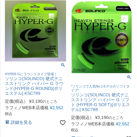
HYPER-Gにラウンドタイプ登場！
ソリンコ(SOLINCO) 硬式テニ
スストリング ハイパー G ラウ
"ソリンコで人気No.1モデルのソフトタ
ンド(HYPER-G ROUND)[ポリ
イプ"
エステル] KSC789
ソリンコ(SOLINCO) 硬式テニ
スストリング ハイパー G ソフ
定価(税込）
¥
3,190
のところ
ト (HYPER-G SOFT)[ポリエス
ラフィノWEB本店価格
¥
2,552
テル] KSC788
税込
定価(税込）
¥
3,190
のところ
詳細を見る
ラフィノWEB本店価格
¥
2,552
税込