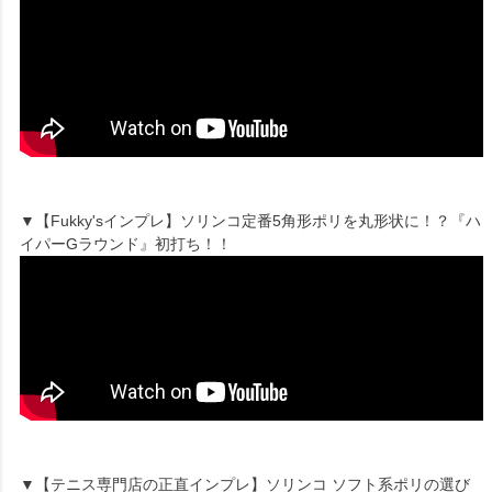
▼【Fukky'sインプレ】ソリンコ定番5角形ポリを丸形状に！？『ハ
イパーGラウンド』初打ち！！
▼【テニス専門店の正直インプレ】ソリンコ ソフト系ポリの選び