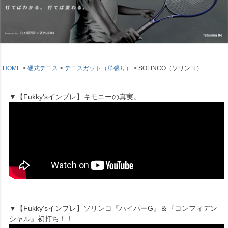
HOME
硬式テニス
テニスガット（単張り）
SOLINCO（ソリンコ）
▼【Fukky'sインプレ】キモニーの真実。
▼【Fukky'sインプレ】ソリンコ『ハイパーG』＆『コンフィデン
シャル』初打ち！！