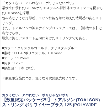
「カタくない アバれない ポリじゃないポリ」
柔軟性に優れたCLEARポリエステルへ弾性体エラストマーを配合し
たE+Plasticを採用。
包み込むような打球感、スピン性能を兼ね備えた透明感のあるスト
リング。
また、トアルソンの神糸ナインプロジェクトでは、【勝機の糸】と
名付けられ、
勝負に拘るアスリート志向に向けたストリングでもある。
■カラー：クリスタルゴールド、クリスタルブルー
■素材：CLEARポリエステル、E+Plastic
■ゲージ：1.25mm
■長さ：12.2m
■原産国：日本（大分）
※数量限定品につき、無くなり次第販売終了です。
カタくない アバれない ポリじゃないポリ
【数量限定パッケージ!!】 トアルソン (TOALSON)
ストリング ポリワイヤープラス 125 (POLYWIRE