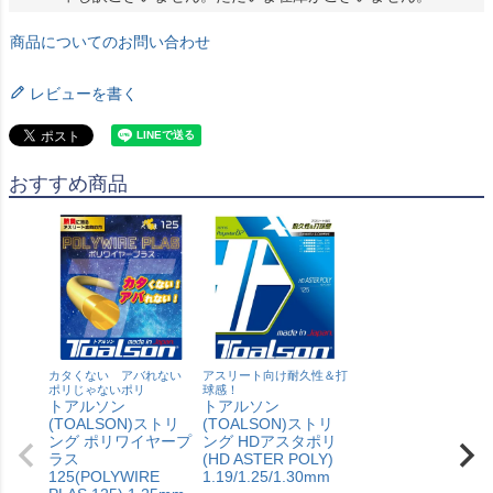
商品についてのお問い合わせ
レビューを書く
おすすめ商品
カタくない アバれない
アスリート向け耐久性＆打
ポリじゃないポリ
球感！
トアルソン
トアルソン
(TOALSON)ストリ
(TOALSON)ストリ
ング ポリワイヤープ
ング HDアスタポリ
ラス
(HD ASTER POLY)
125(POLYWIRE
1.19/1.25/1.30mm