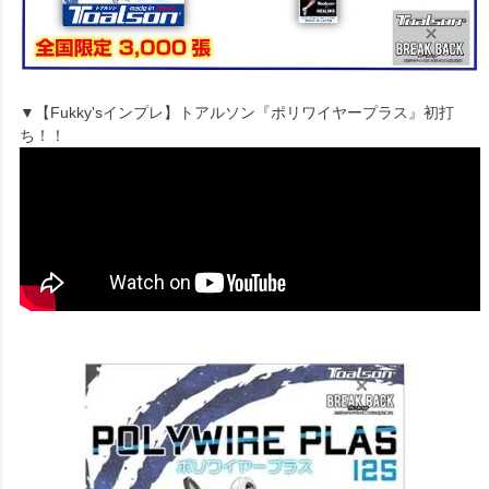
▼【Fukky'sインプレ】トアルソン『ポリワイヤープラス』初打
ち！！