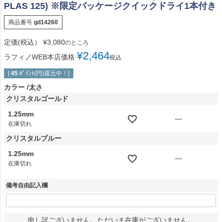
PLAS 125) ※限定パッケージクイックドライ1本付き
商品番号
gd14260
定価(税込）
¥
3,080
のところ
¥
2,464
ラフィノWEB本店価格
税込
[
45
ﾎﾟｲﾝﾄ(円)還元中！]
カラー
太さ
クリスタルゴールド
1.25mm
—
在庫切れ
クリスタルブルー
1.25mm
—
在庫切れ
備考自由記入欄
申し訳ございません。ただいま在庫がございません。