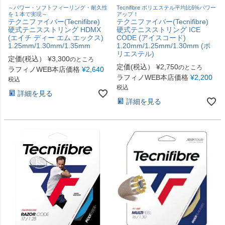
～パワー・ソフトフィーリング・耐久性
Tecnifibre ポリエステル平均比6%パワー
を 1 本で実現～
アップ！
テクニファイバー(Tecnifibre)
テクニファイバー(Tecnifibre)
硬式テニスストリング HDMX
硬式テニスストリング ICE
(エイチ ディー エム エックス)
CODE (アイスコード)
1.25mm/1.30mm/1.35mm
1.20mm/1.25mm/1.30mm (ポ
リエステル)
定価(税込）
¥
3,300
のところ
定価(税込）
¥
2,750
のところ
ラフィノWEB本店価格
¥
2,640
ラフィノWEB本店価格
¥
2,200
税込
税込
詳細を見る
詳細を見る