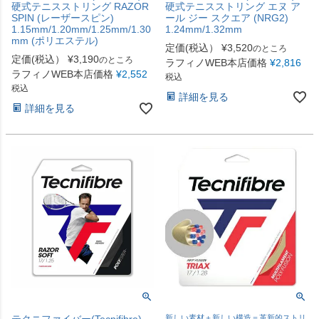
硬式テニスストリング RAZOR
硬式テニスストリング エヌ ア
SPIN (レーザースピン)
ール ジー スクエア (NRG2)
1.15mm/1.20mm/1.25mm/1.30
1.24mm/1.32mm
mm (ポリエステル)
定価(税込）
¥
3,520
のところ
定価(税込）
¥
3,190
のところ
ラフィノWEB本店価格
¥
2,816
ラフィノWEB本店価格
¥
2,552
税込
税込
詳細を見る
詳細を見る
テクニファイバー(Tecnifibre)
新しい素材＋新しい構造＝革新的ストリ