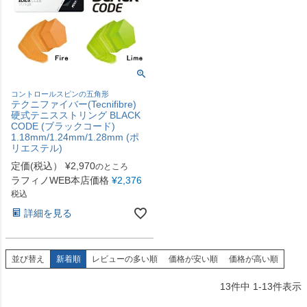
コントロールスピンの五角形
テクニファイバー(Tecnifibre)
硬式テニスストリング BLACK
CODE (ブラックコード)
1.18mm/1.24mm/1.28mm (ポ
リエステル)
定価(税込）
¥
2,970
のところ
ラフィノWEB本店価格
¥
2,376
税込
詳細を見る
並び替え
新着順
レビューの多い順
価格が安い順
価格が高い順
13
件中
1
-
13
件表示