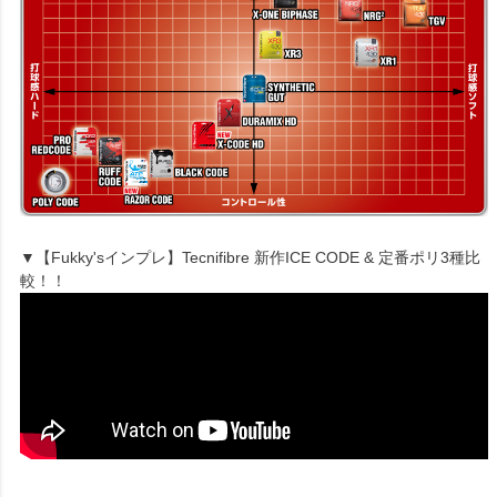
▼【Fukky'sインプレ】Tecnifibre 新作ICE CODE & 定番ポリ3種比
較！！