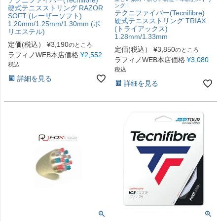
ング！
硬式テニスストリング RAZOR
テクニファイバー(Tecnifibre)
SOFT (レーザーソフト)
硬式テニスストリング TRIAX
1.20mm/1.25mm/1.30mm (ポ
(トライアックス)
リエステル)
1.28mm/1.33mm
定価(税込）
¥
3,190
のところ
定価(税込）
¥
3,850
のところ
ラフィノWEB本店価格
¥
2,552
ラフィノWEB本店価格
¥
3,080
税込
税込
詳細を見る
詳細を見る