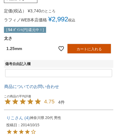
定価(税込）
¥
3,740
のところ
¥
2,992
ラフィノWEB本店価格
税込
[
54
ﾎﾟｲﾝﾄ(円)還元中！]
太さ
1.25mm
カートに入れる
備考自由記入欄
商品についてのお問い合わせ
4.75
4
りこ
4
神奈川県
20代
男性
投稿日
2014/10/15