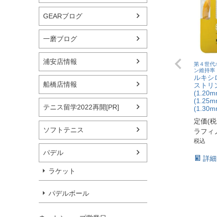
GEARブログ
一磨ブログ
浦安店情報
第４世代
ン維持率
ルキシロ
船橋店情報
ストリン
(1.20
(1.25
テニス留学2022再開[PR]
(1.30
定価(
ソフトテニス
ラフィ
税込
パデル
詳細
ラケット
パデルボール