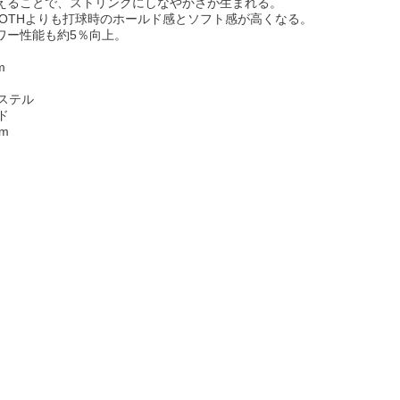
えることで、ストリングにしなやかさが生まれる。
OOTHよりも打球時のホールド感とソフト感が高くなる。
ワー性能も約5％向上。
m
エステル
ド
um