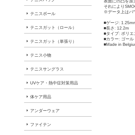
表面に凹凸を加
それによりSM
※データ上はパ
テニスボール
■ゲージ: 1.25m
テニスガット（ロール）
■長さ: 12.2m
■タイプ: ポリ
■カラー: ゴール
テニスガット（単張り）
■Made in Belgi
テニス小物
テニスサングラス
UVケア・熱中症対策用品
体ケア用品
アンダーウェア
ファイテン