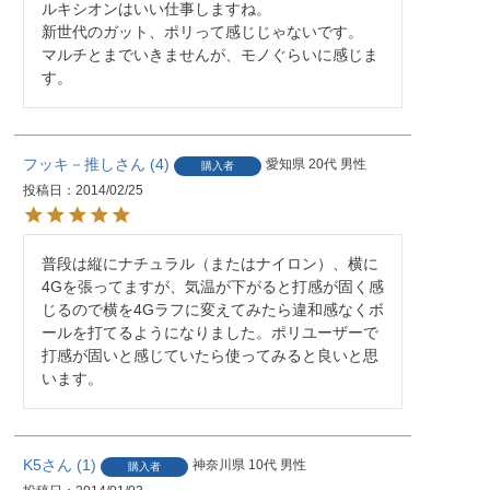
ルキシオンはいい仕事しますね。

新世代のガット、ポリって感じじゃないです。

マルチとまでいきませんが、モノぐらいに感じま
す。
フッキ－推し
4
愛知県
20代
男性
購入者
投稿日
2014/02/25
普段は縦にナチュラル（またはナイロン）、横に
4Gを張ってますが、気温が下がると打感が固く感
じるので横を4Gラフに変えてみたら違和感なくボ
ールを打てるようになりました。ポリユーザーで
打感が固いと感じていたら使ってみると良いと思
います。
K5
1
神奈川県
10代
男性
購入者