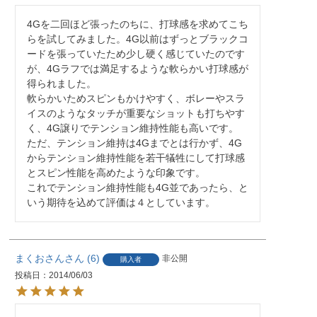
4Gを二回ほど張ったのちに、打球感を求めてこち
らを試してみました。4G以前はずっとブラックコ
ードを張っていたため少し硬く感じていたのです
が、4Gラフでは満足するような軟らかい打球感が
得られました。

軟らかいためスピンもかけやすく、ボレーやスラ
イスのようなタッチが重要なショットも打ちやす
く、4G譲りでテンション維持性能も高いです。

ただ、テンション維持は4Gまでとは行かず、4G
からテンション維持性能を若干犠牲にして打球感
とスピン性能を高めたような印象です。

これでテンション維持性能も4G並であったら、と
いう期待を込めて評価は４としています。
まくおさん
6
非公開
購入者
投稿日
2014/06/03