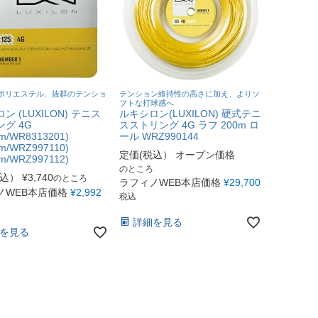
ポリエステル、抜群のテンショ
テンション維持性の高さに加え、よりソ
フトな打球感へ
ン (LUXILON) テニス
ルキシロン(LUXILON) 硬式テニ
グ 4G
スストリング 4G ラフ 200m ロ
mm/WR8313201)
ール WRZ990144
mm/WRZ997110)
定価(税込）
オープン価格
mm/WRZ997112)
のところ
税込）
¥
3,740
のところ
ラフィノWEB本店価格
¥
29,700
ノWEB本店価格
¥
2,992
税込
詳細を見る
を見る