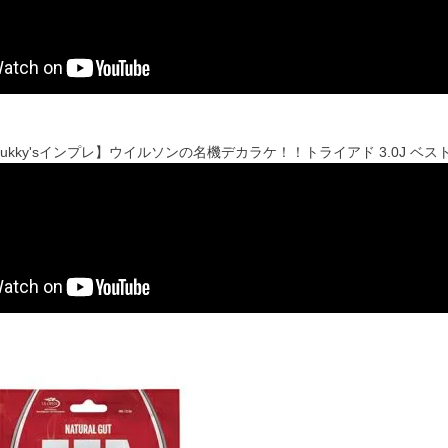
 x Fukky'sインプレ】ウイルソンの名機デカラケ！！トライアド 3.0J 