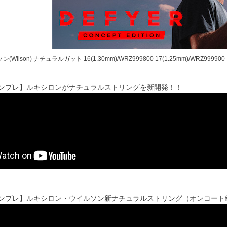
(Wilson) ナチュラルガット 16(1.30mm)/WRZ999800 17(1.25mm)/WRZ999900
’sインプレ】ルキシロンがナチュラルストリングを新開発！！
’sインプレ】ルキシロン・ウイルソン新ナチュラルストリング（オンコート