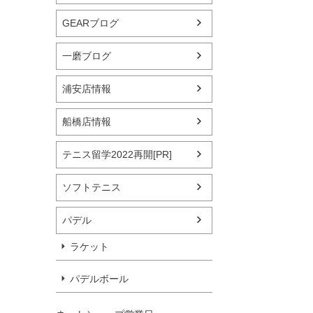
GEARブログ
一磨ブログ
浦安店情報
船橋店情報
テニス留学2022再開[PR]
ソフトテニス
パデル
ラケット
パデルボール