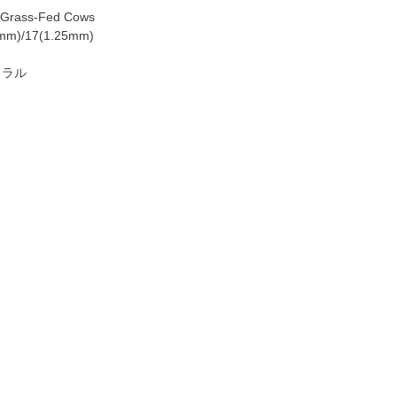
Grass-Fed Cows
m)/17(1.25mm)
ュラル