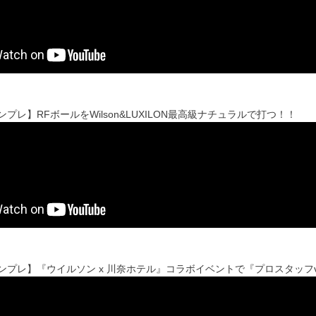
sインプレ】RFボールをWilson&LUXILON最高級ナチュラルで打つ！！
'sインプレ】『ウイルソン x 川奈ホテル』コラボイベントで『プロスタッフ