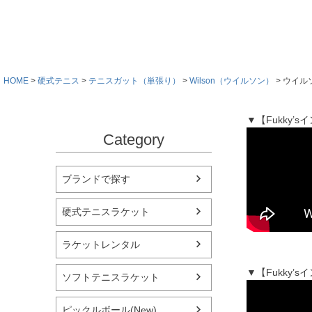
HOME
硬式テニス
テニスガット（単張り）
Wilson（ウイルソン）
ウイルソン
▼【Fukky
Category
ブランドで探す
硬式テニスラケット
ラケットレンタル
▼【Fukky
ソフトテニスラケット
ピックルボール(New)