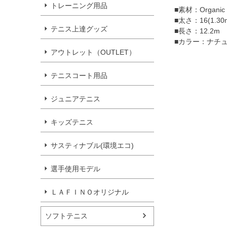
トレーニング用品
■素材：Organic 
■太さ：16(1.30m
テニス上達グッズ
■長さ：12.2m
■カラー：ナチ
アウトレット（OUTLET）
テニスコート用品
ジュニアテニス
キッズテニス
サスティナブル(環境エコ)
選手使用モデル
ＬＡＦＩＮＯオリジナル
ソフトテニス