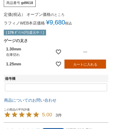
商品番号
gd9618
定価(税込）
オープン価格
のところ
¥
9,680
ラフィノWEB本店価格
税込
[
176
ﾎﾟｲﾝﾄ(円)還元中！]
ゲージの太さ
1.30mm
—
在庫切れ
1.25mm
カートに入れる
備考欄
商品についてのお問い合わせ
5.00
3