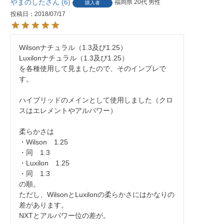
やまのした
6
福岡県
20代
男性
購入者
投稿日
2018/07/17
Wilsonナチュラル（1.3及び1.25）

Luxilonナチュラル（1.3及び1.25）

を各種使用して見ましたので、そのインプレで
す。

ハイブリッドのメインとして使用しました（クロ
スはエレメントやアルパワー）

柔らかさは

・Wilson　1.25

・同　1.3

・Luxilon　1.25

・同　1.3

の順。

ただし、WilsonとLuxilonの柔らかさにはかなりの
差があります。

NXTとアルパワー位の差が。
