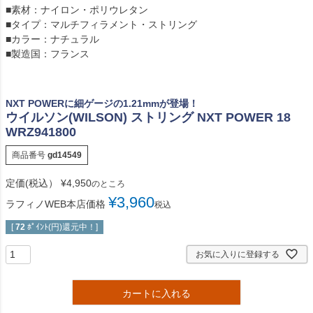
■素材：ナイロン・ポリウレタン
■タイプ：マルチフィラメント・ストリング
■カラー：ナチュラル
■製造国：フランス
NXT POWERに細ゲージの1.21mmが登場！
ウイルソン(WILSON) ストリング NXT POWER 18
WRZ941800
商品番号
gd14549
定価(税込）
¥
4,950
のところ
¥
3,960
ラフィノWEB本店価格
税込
[
72
ﾎﾟｲﾝﾄ(円)還元中！]
お気に入りに登録する
カートに入れる