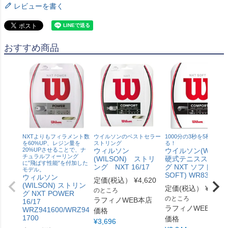
レビューを書く
おすすめ商品
NXTよりもフィラメント数
ウイルソンのベストセラー
1000分の3秒を5秒にす
を60%UP、レジン量を
ストリング
る！
20%UPさせることで、ナ
ウィルソン
ウイルソン(Wilson)
チュラルフィーリング
(WILSON) ストリ
硬式テニスストリ
に”飛ばす性能”を付加した
ング NXT 16/17
グ NXT ソフト (NX
モデル。
SOFT) WR830510
ウィルソン
定価(税込）
¥
4,620
(WILSON) ストリン
定価(税込）
¥
4,180
のところ
グ NXT POWER
のところ
ラフィノWEB本店
16/17
ラフィノWEB本店
WRZ941600/WRZ94
価格
1700
価格
¥
3,696