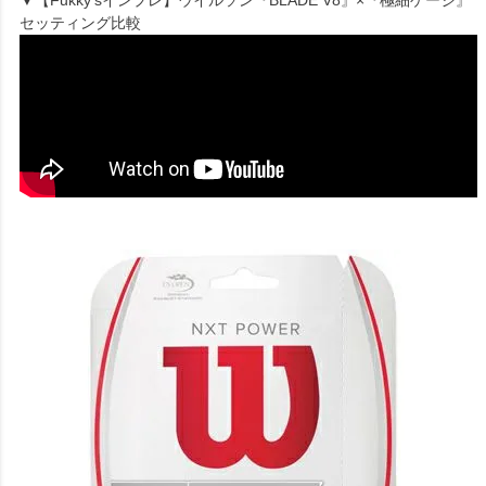
▼【Fukky'sインプレ】ウイルソン『BLADE V8』×『極細ゲージ』
セッティング比較