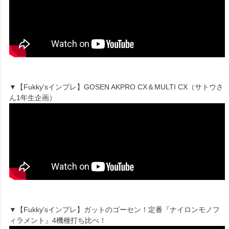
▼【Fukky'sインプレ】GOSEN AKPRO CX＆MULTI CX（サトウさ
ん1年生企画）
▼【Fukky'sインプレ】ガットのゴーセン！定番『ナイロンモノフ
ィラメント』4機種打ち比べ！