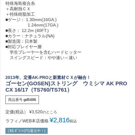
特殊海島複合糸
＋高耐熱ＣＸ
＋特殊樹脂加工
■ゲージ： 1.30mm(16GA.)
1.24mm(17GA.)
■長さ： 12.2m (40FT.)
■カラー：ナチュラル(NA)
■製造国：日本製
■対応プレイヤー層
学生プレーヤーを含むハードヒッター
スイングスピード：やや速い～速い
2013年、定番AK-PROと新素材ＣＸが融合！
ゴーセン(GOSEN)ストリング ウミシマ AK PRO
CX 16/17（TS760/TS761）
商品番号
gd5496
定価(税込）
¥
3,520
のところ
¥
2,816
ラフィノWEB本店価格
税込
[
51
ﾎﾟｲﾝﾄ(円)還元中！]