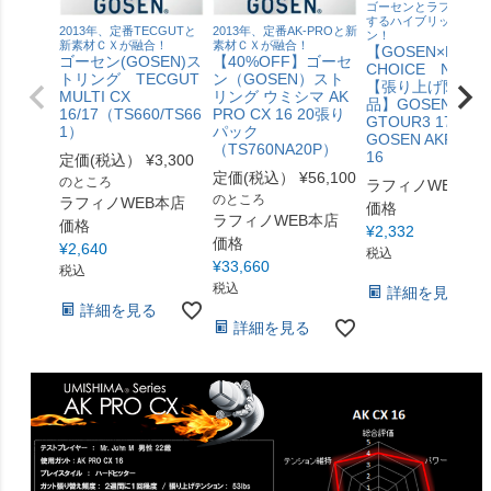
ゴーセンとラフィノが
するハイブリッドパタ
2013年、定番TECGUTと
2013年、定番AK-PROと新
ン！
新素材ＣＸが融合！
素材ＣＸが融合！
【GOSEN×LAFIN
ゴーセン(GOSEN)ス
【40%OFF】ゴーセ
CHOICE No.1】
トリング TECGUT
ン（GOSEN）スト
【張り上げ限定商
MULTI CX
リング ウミシマ AK
品】GOSEN
16/17（TS660/TS66
PRO CX 16 20張り
GTOUR3 17 ×
1）
パック
GOSEN AKPRO-
（TS760NA20P）
16
定価(税込）
¥
3,300
定価(税込）
¥
56,100
のところ
ラフィノWEB本
のところ
ラフィノWEB本店
価格
ラフィノWEB本店
価格
¥
2,332
価格
¥
2,640
税込
¥
33,660
税込
税込
詳細を見る
詳細を見る
詳細を見る