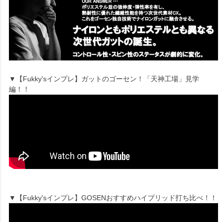
▼【Fukky'sインプレ】ガットのゴーセン！「天神工場」見学
編！！
▼【Fukky'sインプレ】GOSENおすすめハイブリッド打ち比べ！！