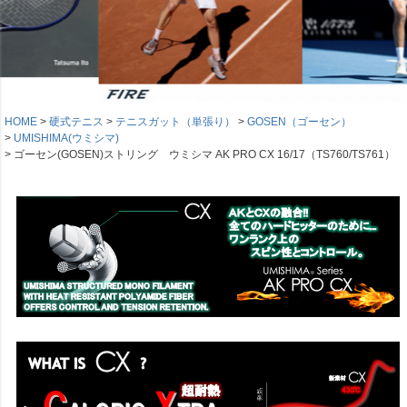
HOME
硬式テニス
テニスガット（単張り）
GOSEN（ゴーセン）
UMISHIMA(ウミシマ)
ゴーセン(GOSEN)ストリング ウミシマ AK PRO CX 16/17（TS760/TS761）