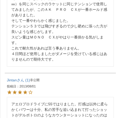
㎜）を同じスペックのラケットに同じテンションで使用し
てみましたが、このＡＫ　ＰＲＯ　ＣＸが一番ホールド感
がありました。

そして一番やわらかく感じました。

テンション５３では飛びすぎるので少し硬めに張った方が
良いような感じがします。

スピン量はＭＯＮＯ　ＣＸがやはり一番掛かる気がしま
す。

これで耐久性があれば言う事ありません。

４日間ほど使用しましたがダメージを受けている感じはあ
りませんので期待大です。
Jintan
1
非公開
投稿日
2013/08/01
アエロプロドライブに55ではりました。打感は以外に柔ら
かくパワーは十分、私の苦手な追い込まれて打ったショッ
トがデルポトロのようなカウンターショットになったのは