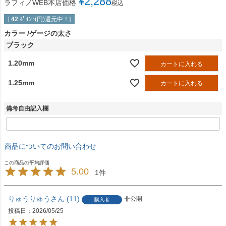
¥
2,288
ラフィノWEB本店価格
税込
[
42
ﾎﾟｲﾝﾄ(円)還元中！]
カラー
ゲージの太さ
ブラック
1.20mm
カートに入れる
1.25mm
カートに入れる
備考自由記入欄
商品についてのお問い合わせ
5.00
1
りゅうりゅう
11
非公開
購入者
投稿日
2026/05/25