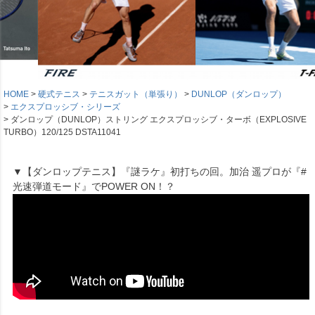
HOME
硬式テニス
テニスガット（単張り）
DUNLOP（ダンロップ）
エクスプロッシブ・シリーズ
ダンロップ（DUNLOP）ストリング エクスプロッシブ・ターボ（EXPLOSIVE
TURBO）120/125 DSTA11041
▼【ダンロップテニス】『謎ラケ』初打ちの回。加治 遥プロが『#
光速弾道モード』でPOWER ON！？