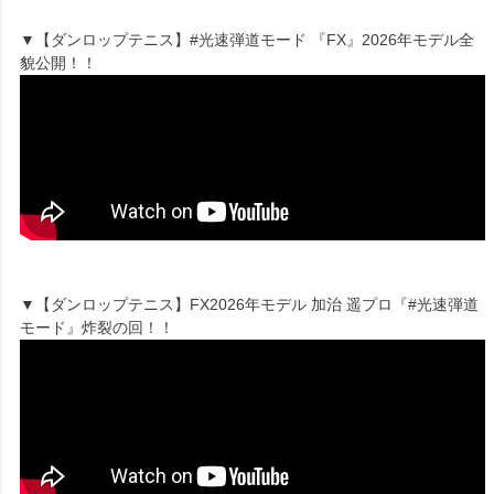
▼【ダンロップテニス】#光速弾道モード 『FX』2026年モデル全
貌公開！！
▼【ダンロップテニス】FX2026年モデル 加治 遥プロ『#光速弾道
モード』炸裂の回！！