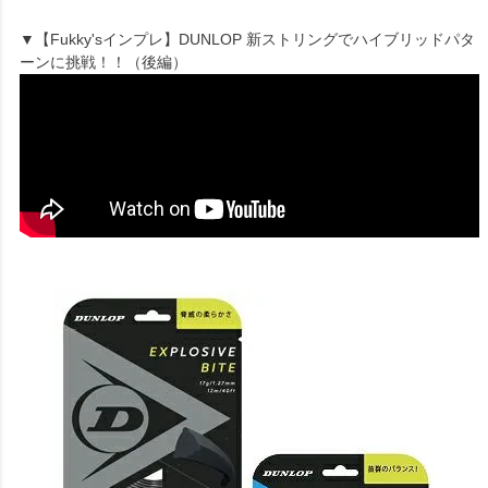
▼【Fukky'sインプレ】DUNLOP 新ストリングでハイブリッドパタ
ーンに挑戦！！（後編）