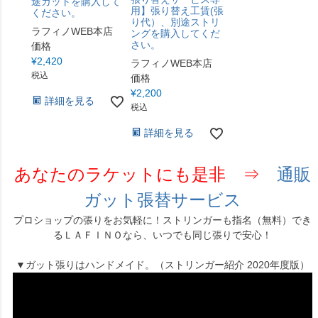
途ガットを購入して
用】張り替え工賃(張
ください。
り代）、別途ストリ
ラフィノWEB本店
ングを購入してくだ
さい。
価格
¥
2,420
ラフィノWEB本店
税込
価格
¥
2,200
詳細を見る
税込
詳細を見る
あなたのラケットにも是非 ⇒
通販
ガット張替サービス
プロショップの張りをお気軽に！ストリンガーも指名（無料）でき
るＬＡＦＩＮＯなら、いつでも同じ張りで安心！
▼ガット張りはハンドメイド。（ストリンガー紹介 2020年度版）