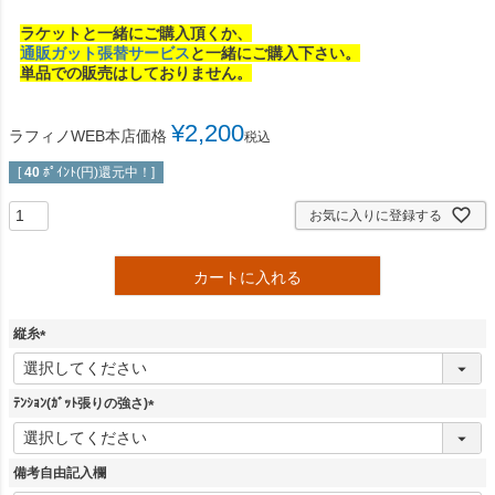
ラケットと一緒にご購入頂くか、
通販ガット張替サービス
と一緒にご購入下さい。
単品での販売はしておりません。
¥
2,200
ラフィノWEB本店価格
税込
[
40
ﾎﾟｲﾝﾄ(円)還元中！]
お気に入りに登録する
カートに入れる
縦糸
(
必
須
ﾃﾝｼｮﾝ(ｶﾞｯﾄ張りの強さ)
)
(
必
須
備考自由記入欄
)