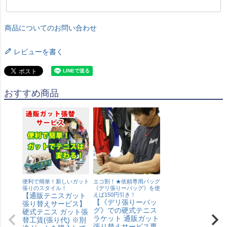
商品についてのお問い合わせ
レビューを書く
おすすめ商品
便利で簡単！新しいガット
エコ割！★依頼専用バッグ
張りのスタイル！
《デリ張りーバッグ》を使
【通販テニスガット
えば150円引き！
【《デリ張りーバッ
張り替えサービス】
グ》での硬式テニス
硬式テニス ガット張
ラケット 通販ガット
替工賃(張り代) ※別
張り替えサービス専