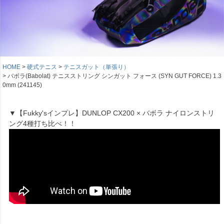
HOME
硬式テニス
テニスガット（単張り）
バボラ(Babolat) テニスストリング シンガット フォース (SYN GUT FORCE) 1.3
0mm (241145)
▼【Fukky'sインプレ】DUNLOP CX200 × バボラ ナイロンストリ
ング4種打ち比べ！！