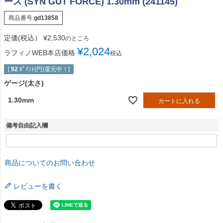
ース (SYN GUT FORCE) 1.30mm (241145)
商品番号
gd13858
定価(税込）
¥
2,530
のところ
¥
2,024
ラフィノWEB本店価格
税込
[
92
ﾎﾟｲﾝﾄ(円)還元中！]
ゲージ(太さ)
1.30mm
カートに入れる
備考自由記入欄
商品についてのお問い合わせ
レビューを書く