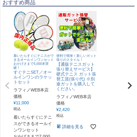
おすすめ商品
着いたらすぐにテニスがで
便利で簡単！新しいガット
きるオールインワンセット
張りのスタイル！
おかげさまで5,000本突
【通販テニスガット
破！
張り替えサービス】
すぐテニSET／オー
硬式テニス ガット張
ルインワンのラケッ
替工賃(張り代) ※別
トセット
途ガットを購入して
ください。
ラフィノWEB本店
価格
ラフィノWEB本店
¥
11,000
価格
税込
¥
2,420
税込
着いたらすぐにテニ
スができるオールイ
詳細を見る
ンワンセット
おかげさまで7,000