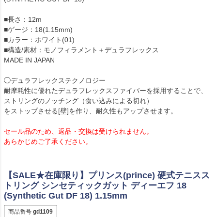
■長さ：12m
■ゲージ：18(1.15mm)
■カラー：ホワイト(01)
■構造/素材：モノフィラメント＋デュラフレックス
MADE IN JAPAN
◯デュラフレックステクノロジー
耐摩耗性に優れたデュラフレックスファイバーを採用することで、
ストリングのノッチング（食い込みによる切れ）
をストップさせる[壁]を作り、耐久性もアップさせます。
セール品のため、返品・交換は受けられません。
あらかじめご了承ください。
【SALE★在庫限り】プリンス(prince) 硬式テニスス
トリング シンセティックガット ディーエフ 18
(Synthetic Gut DF 18) 1.15mm
商品番号
gd1109