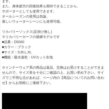
ます。
また、身体疲労の回復効果も期待できることから、
サポーターとしても使用できます。
オールシーズンの使用は勿論、
激しいウォーターシーンにも使用可能。
リカバリーソックス(足掛け無し)
※リカバリーカーフの後継モデルです
■品番：D5060
■カラー：ブラック
■サイズ：S,M,L,XL
■機能：吸水速乾・UVカット生地
※インナーウェア系の商品は返品、交換はお受けすることができま
せんので、サイズ表を十分にご確認の上、お買い求め下さい。サイ
ズでご不明な点があれば、ページ内の【商品についてのお問い合わ
せ】からお気軽にご連絡下さい。