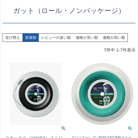
ガット（ロール・ノンパッケージ）
並び替え
新着順
レビューの多い順
価格が安い順
価格が高い順
7
件中
1
-
7
件表示
ポリツアーレブにPERCEPT連動カラー