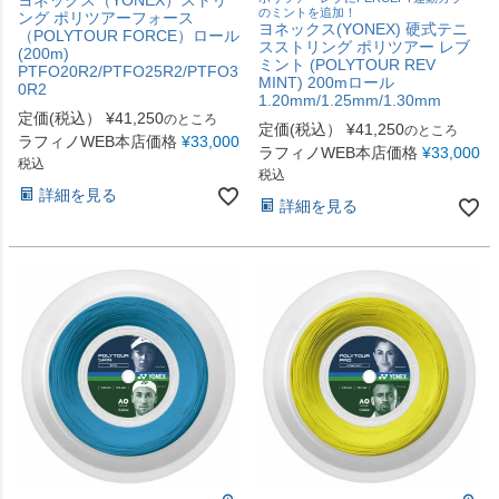
ヨネックス（YONEX）ストリ
のミントを追加！
ング ポリツアーフォース
ヨネックス(YONEX) 硬式テニ
（POLYTOUR FORCE）ロール
スストリング ポリツアー レブ
(200m)
ミント (POLYTOUR REV
PTFO20R2/PTFO25R2/PTFO3
MINT) 200mロール
0R2
1.20mm/1.25mm/1.30mm
定価(税込）
¥
41,250
のところ
定価(税込）
¥
41,250
のところ
ラフィノWEB本店価格
¥
33,000
ラフィノWEB本店価格
¥
33,000
税込
税込
詳細を見る
詳細を見る