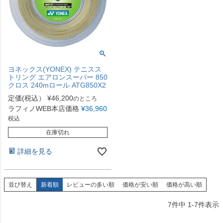
ヨネックス(YONEX) テニスス
トリング エアロンスーパー 850
クロス 240mロール ATG850X2
定価(税込）
¥
46,200
のところ
ラフィノWEB本店価格
¥
36,960
税込
在庫切れ
詳細を見る
並び替え
新着順
レビューの多い順
価格が安い順
価格が高い順
7
件中
1
-
7
件表示