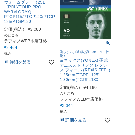
ウォームグレー（291）
（POLYTOUR PRO
WARM GRAY）
PTGP115/PTGP120/PTGP
125/PTGP130
定価(税込）
¥
3,080
のところ
ラフィノWEB本店価格
¥
2,464
柔らかい打球感と高いホールド性
税込
能！
ヨネックス(YONEX) 硬式
詳細を見る
テニスストリング レクシ
ス フィール (REXIS FEEL)
1.25mm(TGRFL125)
1.30mm(TGRFL130)
定価(税込）
¥
4,180
のところ
ラフィノWEB本店価格
¥
3,344
税込
詳細を見る