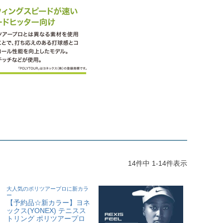
）
14
件中
1
-
14
件表示
大人気のポリツアープロに新カラ
ー
【予約品☆新カラー】ヨネ
ックス(YONEX) テニスス
トリング ポリツアープロ