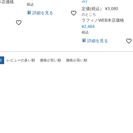
み)
本店価格
税込
定価(税込）
¥
3,080
詳細を見る
のところ
ラフィノWEB本店価格
¥
2,464
税込
詳細を見る
順
レビューの多い順
価格が安い順
価格が高い順