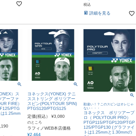
税込
詳細を見る
ONEX）ス
ヨネックス(YONEX) テニ
ツアーファ
スストリング ポリツアー
UR FIRE）
スピン(POLYTOUR SPIN)
勘違い！？このスピンはオレじゃ
F125/PTG
PTGS120/PTGS125
ない・・・
ヨネックス ポリツアープ
クは1.25mm
定価(税込）
¥
3,080
ロ（ POLYTOUR PRO）
PTGP115/PTGP120/PTGP
のところ
,190
125/PTGP130 (グラファイ
ラフィノWEB本店価格
トは1.25mmと1.30mmの
¥
2,464