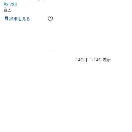
¥
2,728
税込
詳細を見る
14
件中
1
-
14
件表示