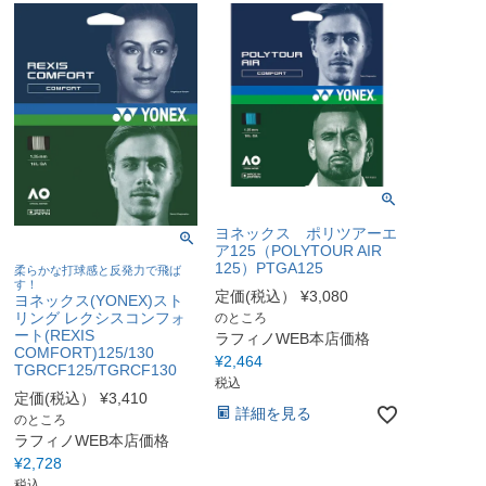
ヨネックス ポリツアーエ
ア125（POLYTOUR AIR
125）PTGA125
柔らかな打球感と反発力で飛ば
す！
定価(税込）
¥
3,080
ヨネックス(YONEX)スト
リング レクシスコンフォ
のところ
ート(REXIS
ラフィノWEB本店価格
COMFORT)125/130
¥
2,464
TGRCF125/TGRCF130
税込
定価(税込）
¥
3,410
詳細を見る
のところ
ラフィノWEB本店価格
¥
2,728
税込