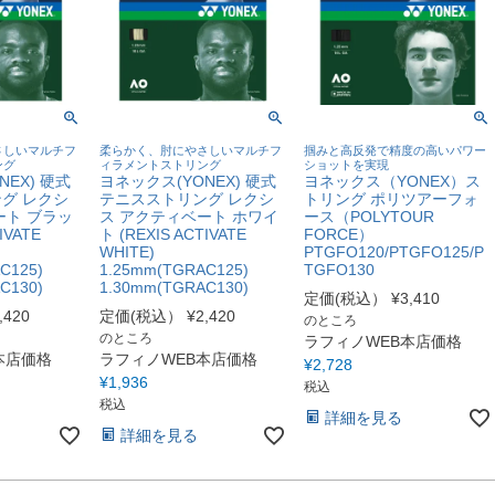
さしいマルチフ
柔らかく、肘にやさしいマルチフ
掴みと高反発で精度の高いパワー
ング
ィラメントストリング
ショットを実現
EX) 硬式
ヨネックス(YONEX) 硬式
ヨネックス（YONEX）ス
グ レクシ
テニスストリング レクシ
トリング ポリツアーフォ
ート ブラッ
ス アクティベート ホワイ
ース（POLYTOUR
IVATE
ト (REXIS ACTIVATE
FORCE）
WHITE)
PTGFO120/PTGFO125/P
C125)
1.25mm(TGRAC125)
TGFO130
C130)
1.30mm(TGRAC130)
定価(税込）
¥
3,410
,420
定価(税込）
¥
2,420
のところ
のところ
ラフィノWEB本店価格
本店価格
ラフィノWEB本店価格
¥
2,728
¥
1,936
税込
税込
詳細を見る
詳細を見る