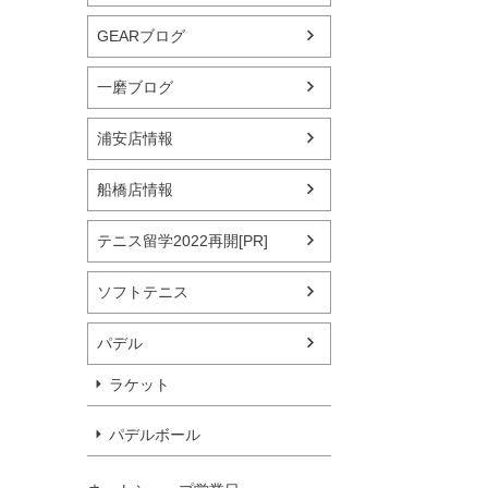
GEARブログ
一磨ブログ
浦安店情報
船橋店情報
テニス留学2022再開[PR]
ソフトテニス
パデル
ラケット
パデルボール