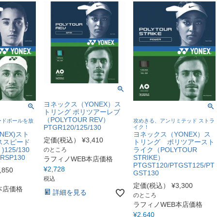
ヨネックス（YONEX）ス
トリング ポリツアーレブ
（POLYTOUR REV）
ードボールを放
攻めきる、アンリミテッド ストラ
PTGR120/125/130
イク！
NEX)スト
ヨネックス（YONEX）ス
定価(税込）
¥
3,410
ススピード
トリング ポリツアースト
 )125/130
ライク（POLYTOUR
のところ
RSP130
STRIKE）
ラフィノWEB本店価格
PTGST120/PTGST125/PT
¥
2,728
,850
GST130
税込
定価(税込）
¥
3,300
本店価格
詳細を見る
のところ
ラフィノWEB本店価格
¥
2,640