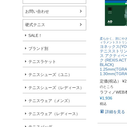
お問い合わせ
硬式テニス
SALE！
柔らかく、肘にや
ィラメントストリ
ヨネックス(YON
ブランド別
テニスストリン
ス アクティベ
ク (REXIS ACT
テニスラケット
BLACK)
1.25mm(TGRA
1.30mm(TGRA
テニスシューズ（ユニ）
定価(税込）
¥
2
のところ
テニスシューズ（レディース）
ラフィノWEB
¥
1,936
テニスウェア（メンズ）
税込
詳細を見る
テニスウェア（レディース）
テニスバッグ