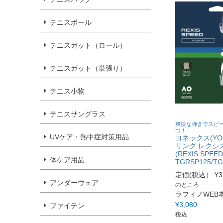
テニスボール
テニスガット（ロール）
テニスガット（単張り）
テニス小物
テニスサングラス
爽快な弾きでスピ
つ！
UVケア・熱中症対策用品
ヨネックス(YO
リング レクシ
(REXIS SPEED
体ケア用品
TGRSP125/TG
定価(税込）
¥
3
アンダーウェア
のところ
ラフィノWEB
¥
3,080
ファイテン
税込