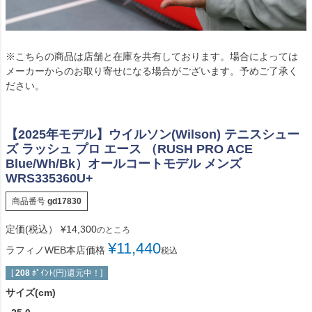
※こちらの商品は店舗と在庫を共有しております。場合によっては
メーカーからのお取り寄せになる場合がございます。予めご了承く
ださい。
【2025年モデル】ウイルソン(Wilson) テニスシュー
ズ ラッシュ プロ エース （RUSH PRO ACE
Blue/Wh/Bk）オールコートモデル メンズ
WRS335360U+
商品番号
gd17830
定価(税込）
¥
14,300
のところ
¥
11,440
ラフィノWEB本店価格
税込
[
208
ﾎﾟｲﾝﾄ(円)還元中！]
サイズ(cm)