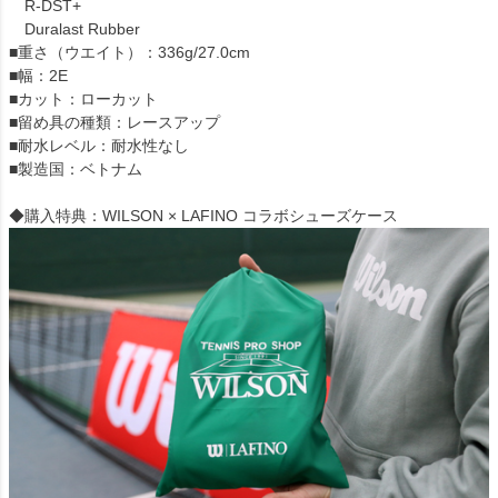
R-DST+
Duralast Rubber
■重さ（ウエイト）：336g/27.0cm
■幅：2E
■カット：ローカット
■留め具の種類：レースアップ
■耐水レベル：耐水性なし
■製造国：ベトナム
◆購入特典：WILSON × LAFINO コラボシューズケース