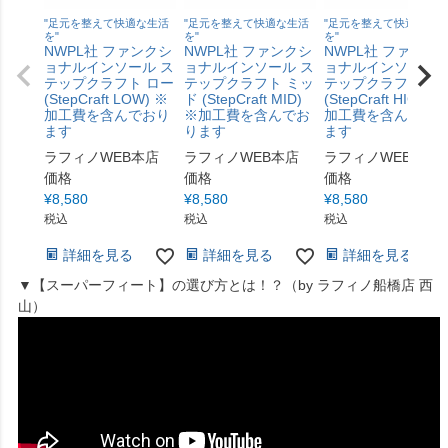
"足元を整えて快適な生活
"足元を整えて快適な生活
"足元を整えて快適な生
を"
を"
を"
NWPL社 ファンクシ
NWPL社 ファンクシ
NWPL社 ファンク
ョナルインソール ス
ョナルインソール ス
ョナルインソール 
テップクラフト ロー
テップクラフト ミッ
テップクラフト ハ
(StepCraft LOW) ※
ド (StepCraft MID)
(StepCraft HIGH) 
加工費を含んでおり
※加工費を含んでお
加工費を含んでお
ます
ります
ます
ラフィノWEB本店
ラフィノWEB本店
ラフィノWEB本店
価格
価格
価格
¥
8,580
¥
8,580
¥
8,580
税込
税込
税込
詳細を見る
詳細を見る
詳細を見る
▼【スーパーフィート】の選び方とは！？（by ラフィノ船橋店 西
山）