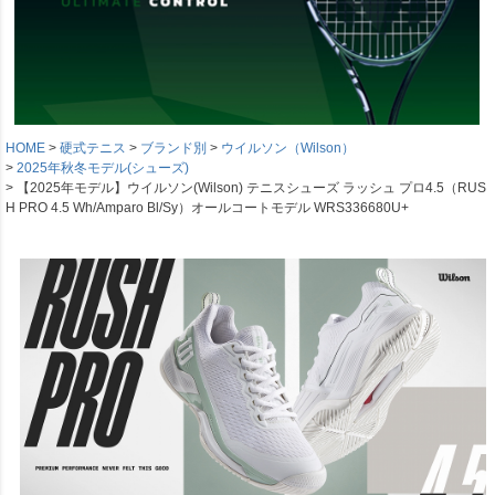
HOME
硬式テニス
ブランド別
ウイルソン（Wilson）
2025年秋冬モデル(シューズ)
【2025年モデル】ウイルソン(Wilson) テニスシューズ ラッシュ プロ4.5（RUS
H PRO 4.5 Wh/Amparo Bl/Sy）オールコートモデル WRS336680U+