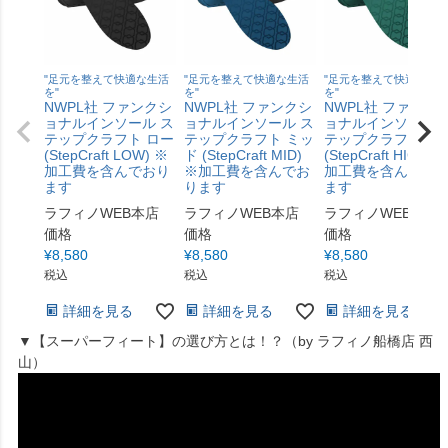
"足元を整えて快適な生活
"足元を整えて快適な生活
"足元を整えて快適な生
を"
を"
を"
NWPL社 ファンクシ
NWPL社 ファンクシ
NWPL社 ファンク
ョナルインソール ス
ョナルインソール ス
ョナルインソール 
テップクラフト ロー
テップクラフト ミッ
テップクラフト ハ
(StepCraft LOW) ※
ド (StepCraft MID)
(StepCraft HIGH) 
加工費を含んでおり
※加工費を含んでお
加工費を含んでお
ます
ります
ます
ラフィノWEB本店
ラフィノWEB本店
ラフィノWEB本店
価格
価格
価格
¥
8,580
¥
8,580
¥
8,580
税込
税込
税込
詳細を見る
詳細を見る
詳細を見る
▼【スーパーフィート】の選び方とは！？（by ラフィノ船橋店 西
山）