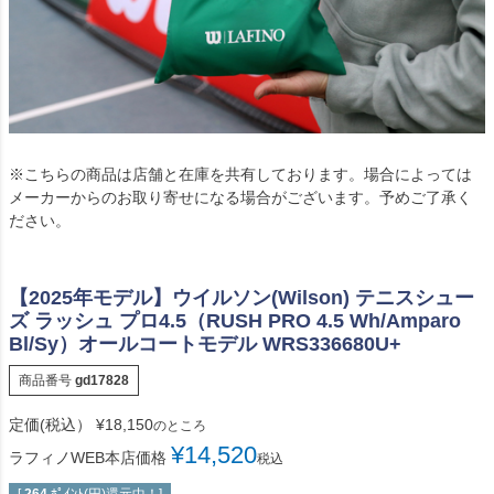
※こちらの商品は店舗と在庫を共有しております。場合によっては
メーカーからのお取り寄せになる場合がございます。予めご了承く
ださい。
【2025年モデル】ウイルソン(Wilson) テニスシュー
ズ ラッシュ プロ4.5（RUSH PRO 4.5 Wh/Amparo
Bl/Sy）オールコートモデル WRS336680U+
商品番号
gd17828
定価(税込）
¥
18,150
のところ
¥
14,520
ラフィノWEB本店価格
税込
[
264
ﾎﾟｲﾝﾄ(円)還元中！]