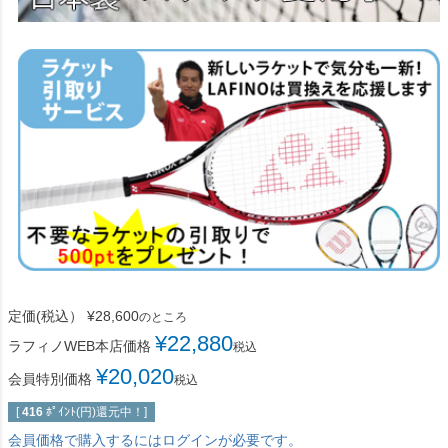
定価(税込）
¥
28,600
のところ
¥
22,880
ラフィノWEB本店価格
税込
¥
20,020
会員特別価格
税込
[
416
ﾎﾟｲﾝﾄ(円)還元中！]
会員価格で購入するにはログインが必要です。