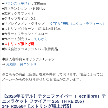
■
バランス（平均）
：330mm
■適正テンション：49-55 lbs
■素材：グラファイト
■グリップサイズ：0,1
■リプレイスメントグリップ ：
X-TRA FEEL（エクストラフィール）
■ストリングパターン：縦16本×横19本
■カラー：フラッシュイエロー
■カバー：別売り→
こちらから
■
ストリング張上げ済
■株式会社ラコステジャパン取扱商品
◆購入者特典★オリジナルTシャツ
⇒
先着順、要エントリー
※こちらの商品は店舗と在庫を共有しております。場合によっては
メーカーからのお取り寄せとなる場合がございます。
【2026年モデル】テクニファイバー（Tecnifibre）テ
ニスラケット ファイアー 255（FIRE 255）
14FIR2556#【ストリング張上げ済】