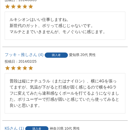
投稿日
2014/06/03
ルキシオンはいい仕事しますね。

新世代のガット、ポリって感じじゃないです。

マルチとまでいきませんが、モノぐらいに感じます。
フッキ－推し
4
愛知県
20代
男性
購入者
投稿日
2014/02/25
普段は縦にナチュラル（またはナイロン）、横に4Gを張っ
てますが、気温が下がると打感が固く感じるので横を4Gラ
フに変えてみたら違和感なくボールを打てるようになりまし
た。ポリユーザーで打感が固いと感じていたら使ってみると
良いと思います。
K5
1
神奈川県
10代
男性
購入者