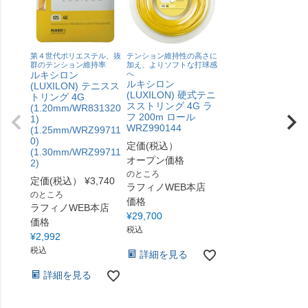
第４世代ポリエステル、抜
テンション維持性の高さに
群のテンション維持率
加え、よりソフトな打球感
ルキシロン
へ
ルキシロン
(LUXILON) テニスス
(LUXILON) 硬式テニ
トリング 4G
スストリング 4G ラ
(1.20mm/WR831320
フ 200m ロール
1)
WRZ990144
(1.25mm/WRZ99711
0)
定価(税込）
(1.30mm/WRZ99711
オープン価格
2)
のところ
定価(税込）
¥
3,740
ラフィノWEB本店
のところ
価格
ラフィノWEB本店
¥
29,700
価格
税込
¥
2,992
税込
詳細を見る
詳細を見る