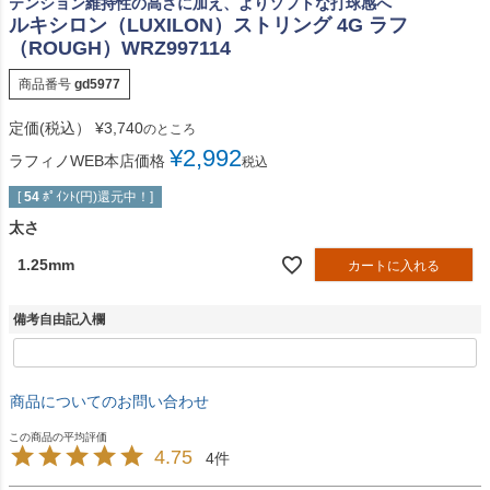
テンション維持性の高さに加え、よりソフトな打球感へ
ルキシロン（LUXILON）ストリング 4G ラフ
（ROUGH）WRZ997114
商品番号
gd5977
定価(税込）
¥
3,740
のところ
¥
2,992
ラフィノWEB本店価格
税込
[
54
ﾎﾟｲﾝﾄ(円)還元中！]
太さ
1.25mm
カートに入れる
備考自由記入欄
商品についてのお問い合わせ
4.75
4