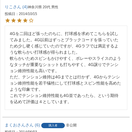
りこ
4
神奈川県
20代
男性
投稿日
2014/10/15
4Gを二回ほど張ったのちに、打球感を求めてこちらを試し
てみました。4G以前はずっとブラックコードを張っていた
ため少し硬く感じていたのですが、4Gラフでは満足するよ
うな軟らかい打球感が得られました。

軟らかいためスピンもかけやすく、ボレーやスライスのよう
なタッチが重要なショットも打ちやすく、4G譲りでテンシ
ョン維持性能も高いです。

ただ、テンション維持は4Gまでとは行かず、4Gからテンシ
ョン維持性能を若干犠牲にして打球感とスピン性能を高めた
ような印象です。

これでテンション維持性能も4G並であったら、という期待
を込めて評価は４としています。
まくおさん
6
非公開
購入者