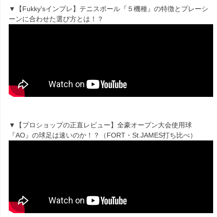
▼【Fukky'sインプレ】テニスボール『５機種』の特徴とプレーシ
ーンに合わせた選び方とは！？
▼【プロショップの正直レビュー】全豪オープン大会使用球
『AO』の球足は速いのか！？（FORT・St.JAMES打ち比べ）