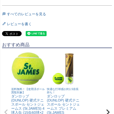
すべてのレビューを見る
レビューを書く
おすすめ商品
送料無料！【使用済ボール
快適な打球感が約1.5倍長
買取対象】
持ち！
ダンロップ
ダンロップ
(DUNLOP) 硬式テニ
(DUNLOP) 硬式テニ
スボール セントジェ
スボール セントジェ
ームス (St.JAMES) 4
ームス プレミアム
球入缶 (15缶60球×2
(St.JAMES