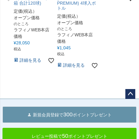
箱 合計120球)
PREMIUM) 4球入ボ
トル
定価(税込）
定価(税込）
オープン価格
オープン価格
のところ
のところ
ラフィノWEB本店
ラフィノWEB本店
価格
価格
¥
28,050
¥
1,045
税込
税込
詳細を見る
詳細を見る
ペー
ジト
300
新規会員登録で
ポイントプレゼント
ップ
へ
50
レビュー投稿で
ポイントプレゼント