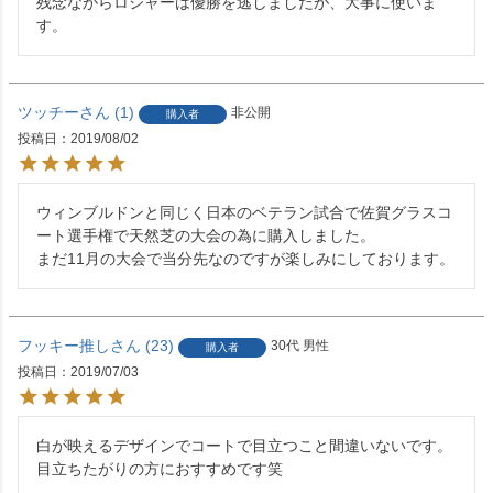
残念ながらロジャーは優勝を逃しましたが、大事に使いま
す。
ツッチー
1
非公開
購入者
投稿日
2019/08/02
ウィンブルドンと同じく日本のベテラン試合で佐賀グラスコ
ート選手権で天然芝の大会の為に購入しました。

まだ11月の大会で当分先なのですが楽しみにしております。
フッキー推し
23
30代
男性
購入者
投稿日
2019/07/03
白が映えるデザインでコートで目立つこと間違いないです。
目立ちたがりの方におすすめです笑