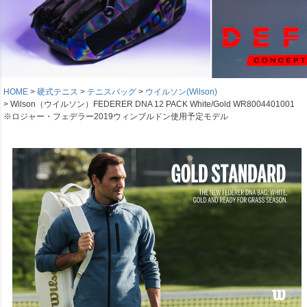
HOME
硬式テニス
テニスバッグ
ウイルソン(Wilson)
Wilson（ウイルソン）FEDERER DNA 12 PACK White/Gold WR8004401001
※ロジャー・フェデラー2019ウィンブルドン使用予定モデル