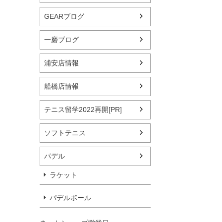
GEARブログ
一磨ブログ
浦安店情報
船橋店情報
テニス留学2022再開[PR]
ソフトテニス
パデル
ラケット
パデルボール