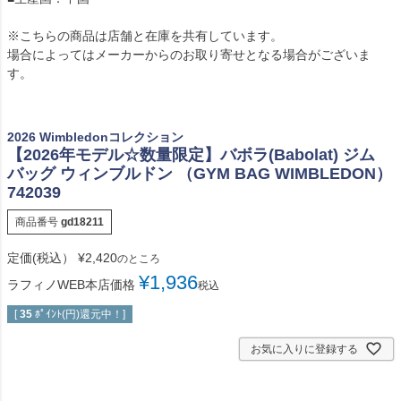
※こちらの商品は店舗と在庫を共有しています。
場合によってはメーカーからのお取り寄せとなる場合がございま
す。
2026 Wimbledonコレクション
【2026年モデル☆数量限定】バボラ(Babolat) ジム
バッグ ウィンブルドン （GYM BAG WIMBLEDON）
742039
商品番号
gd18211
定価(税込）
¥
2,420
のところ
¥
1,936
ラフィノWEB本店価格
税込
[
35
ﾎﾟｲﾝﾄ(円)還元中！]
お気に入りに登録する