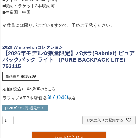
■収納：ラケット3本収納可
■生産国：中国
※数量には限りがございますので、予めご了承ください。
2026 Wimbledonコレクション
【2026年モデル☆数量限定】バボラ(Babolat) ピュア
バックパック ライト （PURE BACKPACK LITE）
753115
商品番号
gd18209
定価(税込）
¥
8,800
のところ
¥
7,040
ラフィノWEB本店価格
税込
[
128
ﾎﾟｲﾝﾄ(円)還元中！]
お気に入りに登録する
カートに入れる