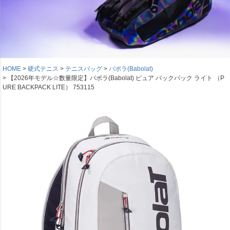
HOME
硬式テニス
テニスバッグ
バボラ(Babolat)
【2026年モデル☆数量限定】バボラ(Babolat) ピュア バックパック ライト （P
URE BACKPACK LITE） 753115