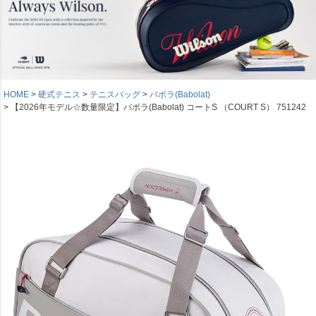
HOME
硬式テニス
テニスバッグ
バボラ(Babolat)
【2026年モデル☆数量限定】バボラ(Babolat) コートS （COURT S） 751242