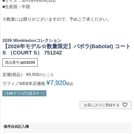
■サイズ：30×26×49cm(32ℓ)
■生産国：中国
※数量には限りがございますので、予めご了承ください。
2026 Wimbledonコレクション
【2026年モデル☆数量限定】バボラ(Babolat) コート
S （COURT S） 751242
商品番号
gd18208
定価(税込）
¥
9,900
のところ
¥
7,920
ラフィノWEB本店価格
税込
[
144
ﾎﾟｲﾝﾄ(円)還元中！]
お気に入りに登録する
備考自由記入欄