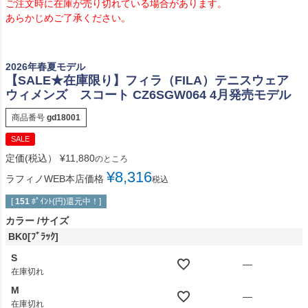
ご注文時に在庫が売り切れている場合があります。
あらかじめご了承ください。
2026年春夏モデル
【SALE★在庫限り】フィラ（FILA）テニスウェア
ウィメンズ スコート CZ6SGW064 4月発売モデル
商品番号
gd18001
SALE
定価(税込）
¥
11,880
のところ
¥
8,316
ラフィノWEB本店価格
税込
[
151
ﾎﾟｲﾝﾄ(円)還元中！]
カラー
サイズ
BK0[ﾌﾞﾗｯｸ]
S
—
在庫切れ
M
—
在庫切れ