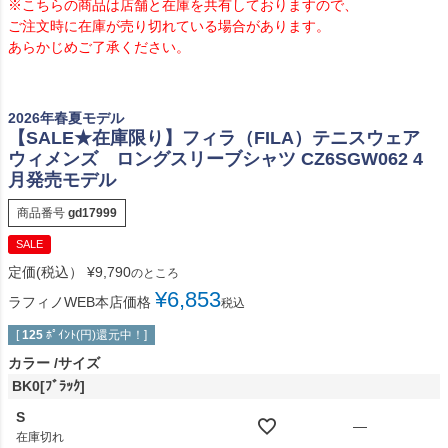
※こちらの商品は店舗と在庫を共有しておりますので、
ご注文時に在庫が売り切れている場合があります。
あらかじめご了承ください。
2026年春夏モデル
【SALE★在庫限り】フィラ（FILA）テニスウェア
ウィメンズ ロングスリーブシャツ CZ6SGW062 4
月発売モデル
商品番号
gd17999
SALE
定価(税込）
¥
9,790
のところ
¥
6,853
ラフィノWEB本店価格
税込
[
125
ﾎﾟｲﾝﾄ(円)還元中！]
カラー
サイズ
BK0[ﾌﾞﾗｯｸ]
S
—
在庫切れ