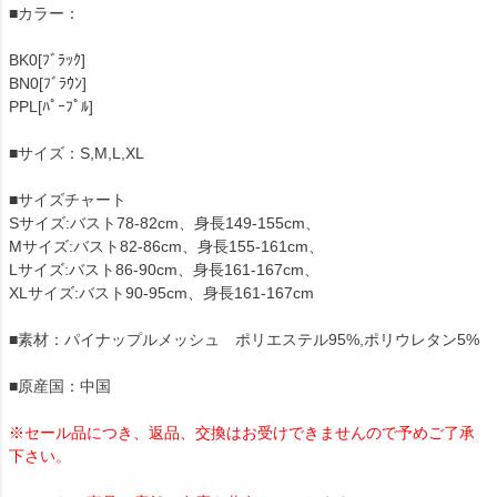
■カラー：
BK0[ﾌﾞﾗｯｸ]
BN0[ﾌﾞﾗｳﾝ]
PPL[ﾊﾟｰﾌﾟﾙ]
■サイズ：S,M,L,XL
■サイズチャート
Sサイズ:バスト78-82cm、身長149-155cm、
Mサイズ:バスト82-86cm、身長155-161cm、
Lサイズ:バスト86-90cm、身長161-167cm、
XLサイズ:バスト90-95cm、身長161-167cm
■素材：パイナップルメッシュ ポリエステル95%,ポリウレタン5%
■原産国：中国
※セール品につき、返品、交換はお受けできませんので予めご了承
下さい。