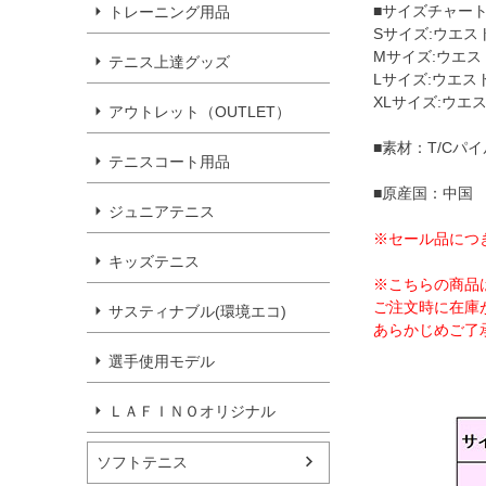
■サイズチャー
トレーニング用品
Sサイズ:ウエスト
Mサイズ:ウエスト
テニス上達グッズ
Lサイズ:ウエスト
XLサイズ:ウエスト
アウトレット（OUTLET）
■素材：T/Cパ
テニスコート用品
■原産国：中国
ジュニアテニス
※セール品につ
キッズテニス
※こちらの商品
ご注文時に在庫
サスティナブル(環境エコ)
あらかじめご了
選手使用モデル
ＬＡＦＩＮＯオリジナル
ソフトテニス