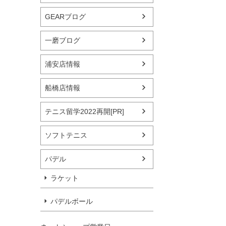
GEARブログ
一磨ブログ
浦安店情報
船橋店情報
テニス留学2022再開[PR]
ソフトテニス
パデル
ラケット
パデルボール