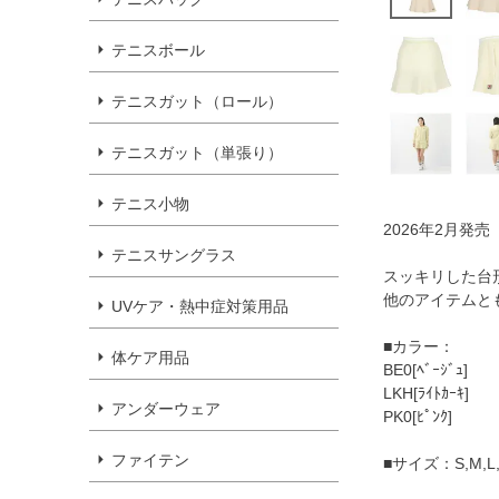
テニスボール
テニスガット（ロール）
テニスガット（単張り）
テニス小物
2026年2月発売
テニスサングラス
スッキリした台
他のアイテムと
UVケア・熱中症対策用品
■カラー：
体ケア用品
BE0[ﾍﾞｰｼﾞｭ]
LKH[ﾗｲﾄｶｰｷ]
アンダーウェア
PK0[ﾋﾟﾝｸ]
ファイテン
■サイズ：S,M,L,