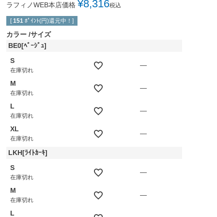
¥
8,316
ラフィノWEB本店価格
税込
[
151
ﾎﾟｲﾝﾄ(円)還元中！]
カラー
サイズ
BE0[ﾍﾞｰｼﾞｭ]
S
—
在庫切れ
M
—
在庫切れ
L
—
在庫切れ
XL
—
在庫切れ
LKH[ﾗｲﾄｶｰｷ]
S
—
在庫切れ
M
—
在庫切れ
L