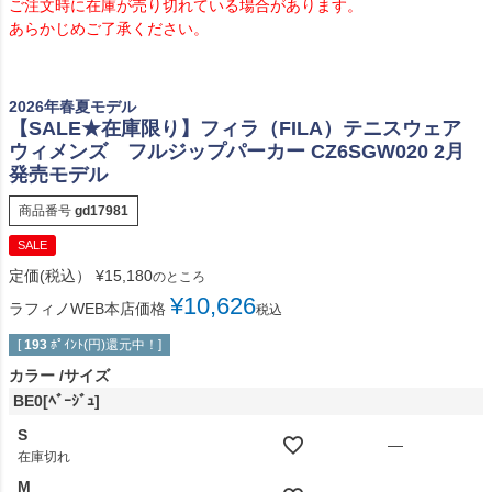
ご注文時に在庫が売り切れている場合があります。
あらかじめご了承ください。
2026年春夏モデル
【SALE★在庫限り】フィラ（FILA）テニスウェア
ウィメンズ フルジップパーカー CZ6SGW020 2月
発売モデル
商品番号
gd17981
SALE
定価(税込）
¥
15,180
のところ
¥
10,626
ラフィノWEB本店価格
税込
[
193
ﾎﾟｲﾝﾄ(円)還元中！]
カラー
サイズ
BE0[ﾍﾞｰｼﾞｭ]
S
—
在庫切れ
M