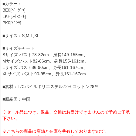
■カラー：
BE0[ﾍﾞｰｼﾞｭ]
LKH[ﾗｲﾄｶｰｷ]
PK0[ﾋﾟﾝｸ]
■サイズ：S,M,L,XL
■サイズチャート
Sサイズ:バスト78-82cm、身長149-155cm、
Mサイズ:バスト82-86cm、身長155-161cm、
Lサイズ:バスト86-90cm、身長161-167cm、
XLサイズ:バスト90-95cm、身長161-167cm
■素材：T/Cパイルポリエステル72%,コットン28％
■原産国：中国
※セール品につき、返品、交換はお受けできませんので予めご了承
下さい。
※こちらの商品は店舗と在庫を共有しておりますので、