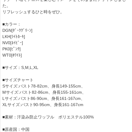
た。
リフレッシュするひと時をぜひ。
■カラー：
DGN[ﾀﾞｰｸｸﾞﾘｰﾝ]
LKH[ﾗｲﾄｶｰｷ]
NV0[ﾈｲﾋﾞｰ]
PK0[ﾋﾟﾝｸ]
WT0[ﾎﾜｲﾄ]
■サイズ：S,M,L,XL
■サイズチャート
Sサイズ:バスト78-82cm、身長149-155cm、
Mサイズ:バスト82-86cm、身長155-161cm、
Lサイズ:バスト86-90cm、身長161-167cm、
XLサイズ:バスト90-95cm、身長161-167cm
■素材：汗染み防止ワッフル ポリエステル100%
■原産国：中国