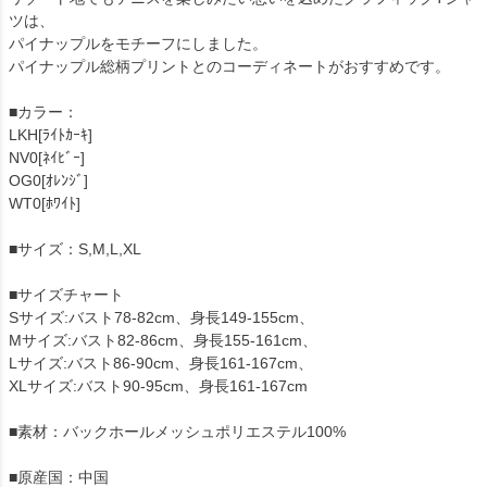
ツは、
パイナップルをモチーフにしました。
パイナップル総柄プリントとのコーディネートがおすすめです。
■カラー：
LKH[ﾗｲﾄｶｰｷ]
NV0[ﾈｲﾋﾞｰ]
OG0[ｵﾚﾝｼﾞ]
WT0[ﾎﾜｲﾄ]
■サイズ：S,M,L,XL
■サイズチャート
Sサイズ:バスト78-82cm、身長149-155cm、
Mサイズ:バスト82-86cm、身長155-161cm、
Lサイズ:バスト86-90cm、身長161-167cm、
XLサイズ:バスト90-95cm、身長161-167cm
■素材：バックホールメッシュポリエステル100%
■原産国：中国