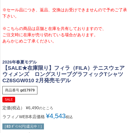
※セール品につき、返品、交換はお受けできませんので予めご了承
下さい。
※こちらの商品は店舗と在庫を共有しておりますので、
ご注文時に在庫が売り切れている場合があります。
あらかじめご了承ください。
2026年春夏モデル
【SALE★在庫限り】フィラ（FILA）テニスウェア
ウィメンズ ロングスリーブグラフィックTシャツ
CZ6SGW010 2月発売モデル
商品番号
gd17979
SALE
定価(税込）
¥
6,490
のところ
¥
4,543
ラフィノWEB本店価格
税込
[
83
ﾎﾟｲﾝﾄ(円)還元中！]