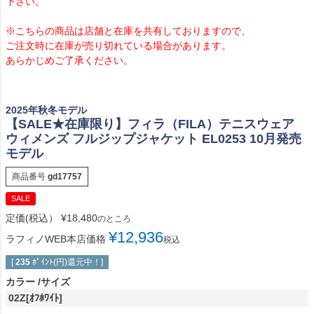
下さい。
※こちらの商品は店舗と在庫を共有しておりますので、
ご注文時に在庫が売り切れている場合があります。
あらかじめご了承ください。
2025年秋冬モデル
【SALE★在庫限り】フィラ（FILA）テニスウェア
ウィメンズ フルジップジャケット EL0253 10月発売
モデル
商品番号
gd17757
SALE
定価(税込）
¥
18,480
のところ
¥
12,936
ラフィノWEB本店価格
税込
[
235
ﾎﾟｲﾝﾄ(円)還元中！]
カラー
サイズ
02Z[ｵﾌﾎﾜｲﾄ]