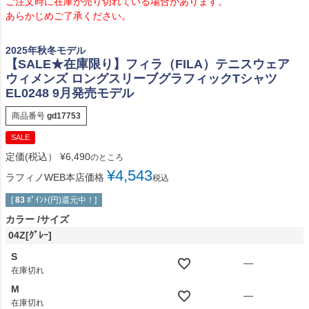
ご注文時に在庫が売り切れている場合があります。
あらかじめご了承ください。
2025年秋冬モデル
【SALE★在庫限り】フィラ（FILA）テニスウェア
ウィメンズ ロングスリーブグラフィックTシャツ
EL0248 9月発売モデル
商品番号
gd17753
SALE
定価(税込）
¥
6,490
のところ
¥
4,543
ラフィノWEB本店価格
税込
[
83
ﾎﾟｲﾝﾄ(円)還元中！]
カラー
サイズ
04Z[ｸﾞﾚｰ]
S
—
在庫切れ
M
—
在庫切れ