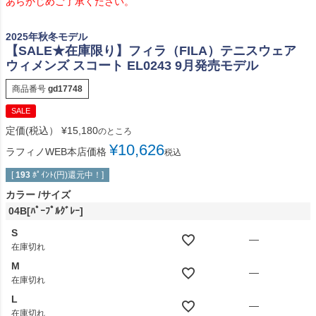
あらかじめご了承ください。
2025年秋冬モデル
【SALE★在庫限り】フィラ（FILA）テニスウェア
ウィメンズ スコート EL0243 9月発売モデル
商品番号
gd17748
SALE
定価(税込）
¥
15,180
のところ
¥
10,626
ラフィノWEB本店価格
税込
[
193
ﾎﾟｲﾝﾄ(円)還元中！]
カラー
サイズ
04B[ﾊﾟｰﾌﾟﾙｸﾞﾚｰ]
S
—
在庫切れ
M
—
在庫切れ
L
—
在庫切れ