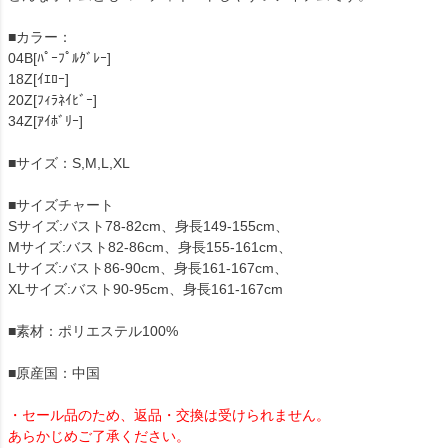
■カラー：
04B[ﾊﾟｰﾌﾟﾙｸﾞﾚｰ]
18Z[ｲｴﾛｰ]
20Z[ﾌｨﾗﾈｲﾋﾞｰ]
34Z[ｱｲﾎﾞﾘｰ]
■サイズ：S,M,L,XL
■サイズチャート
Sサイズ:バスト78-82cm、身長149-155cm、
Mサイズ:バスト82-86cm、身長155-161cm、
Lサイズ:バスト86-90cm、身長161-167cm、
XLサイズ:バスト90-95cm、身長161-167cm
■素材：ポリエステル100%
■原産国：中国
・セール品のため、返品・交換は受けられません。
あらかじめご了承ください。