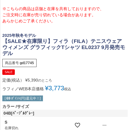
※こちらの商品は店舗と在庫を共有しておりますので、
ご注文時に在庫が売り切れている場合があります。
あらかじめご了承ください。
2025年秋冬モデル
【SALE★在庫限り】フィラ（FILA）テニスウェア
ウィメンズ グラフィックTシャツ EL0237 9月発売モ
デル
商品番号
gd17745
SALE
定価(税込）
¥
5,390
のところ
¥
3,773
ラフィノWEB本店価格
税込
[
69
ﾎﾟｲﾝﾄ(円)還元中！]
カラー
サイズ
04B[ﾊﾟｰﾌﾟﾙｸﾞﾚｰ]
S
—
在庫切れ