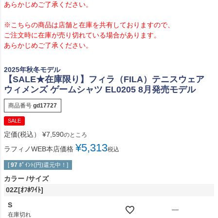
あらかじめご了承ください。
※こちらの商品は店舗と在庫を共有しておりますので、
ご注文時に在庫が売り切れている場合があります。
あらかじめご了承ください。
2025年秋冬モデル
【SALE★在庫限り】フィラ（FILA）テニスウェア
ウィメンズ ゲームシャツ EL0205 8月発売モデル
商品番号
gd17727
SALE
定価(税込）
¥
7,590
のところ
¥
5,313
ラフィノWEB本店価格
税込
[
97
ﾎﾟｲﾝﾄ(円)還元中！]
カラー
サイズ
02Z[ｵﾌﾎﾜｲﾄ]
S
—
在庫切れ