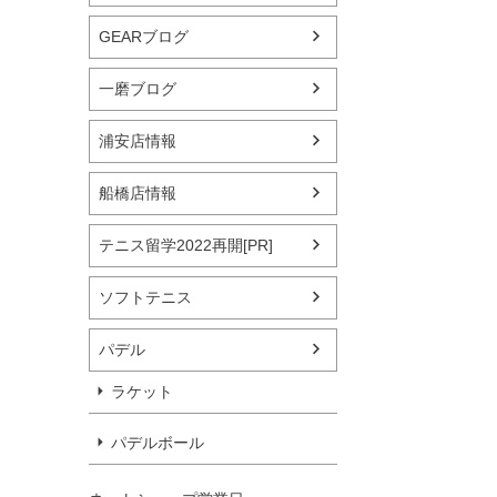
GEARブログ
一磨ブログ
浦安店情報
船橋店情報
テニス留学2022再開[PR]
ソフトテニス
パデル
ラケット
パデルボール