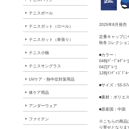
テニスボール
2025年8月発売
テニスガット（ロール）
定番キャップに
テニスガット（単張り）
秋冬コレクショ
テニス小物
■カラー：
04B[ﾊﾟｰﾌﾟﾙｸﾞﾚｰ]
テニスサングラス
04Z[ｸﾞﾚｰ]
12B[ｲﾝﾃﾞｨｺﾞﾌﾞﾙｰ
UVケア・熱中症対策用品
■サイズ：55-57
体ケア用品
■素材：ポリエス
アンダーウェア
■原産国：中国
ファイテン
※こちらの商品
り寄せとなりま