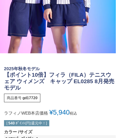
2025年秋冬モデル
【ポイント10倍】フィラ（FILA）テニスウ
ェア ウィメンズ キャップ EL0285 8月発売
モデル
商品番号
gd17720
¥
5,940
ラフィノWEB本店価格
税込
[
540
ﾎﾟｲﾝﾄ(円)還元中！]
カラー
サイズ