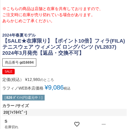
※こちらの商品は店舗と在庫を共有しておりますので、
ご注文時に在庫が売り切れている場合があります。
あらかじめご了承ください。
2024年春夏モデル
【SALE★在庫限り】【ポイント10倍】フィラ(FILA)
テニスウェア ウィメンズ ロングパンツ (VL2837)
2024年3月発売【返品・交換不可】
商品番号
gd16694
SALE
定価(税込）
¥
12,980
のところ
¥
9,086
ラフィノWEB本店価格
税込
[
826
ﾎﾟｲﾝﾄ(円)還元中！]
カラー
サイズ
20[ﾌｨﾗﾈｲﾋﾞｰ]
S
—
在庫切れ