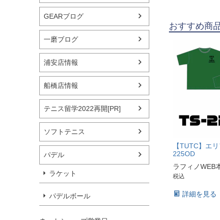
GEARブログ
おすすめ商
一磨ブログ
浦安店情報
船橋店情報
テニス留学2022再開[PR]
ソフトテニス
【TUTC】エリア-
225OD
パデル
ラフィノWEB
ラケット
税込
詳細を見る
パデルボール