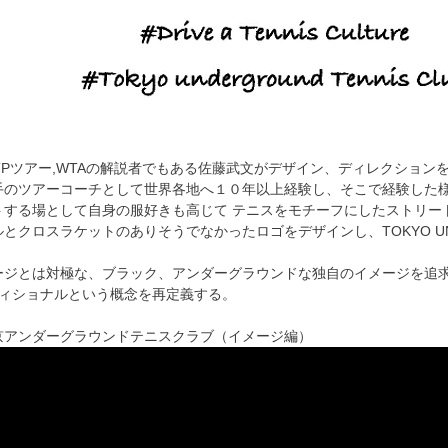
ATPツアー,WTAの解説者でもある佐藤武文がデザイン、ディレクショ
手のツアーコーチとして世界各地へ１０年以上経験し、そこで経験した
トする場として自身の服好きも高じて テニスをモチーフにしたストリー
とクロスラケットのありそうでなかったロゴをデザインし、TOKYO UNDE
ージとは対極な、ブラック、アンダーグラウンドな独自のイメージを追
ディショナルという概念を再定義する。
京アンダーグラウンドテニスクラブ（イメージ編）