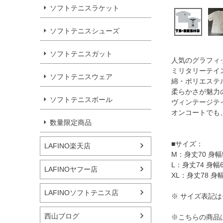
ソフトテニスラケット
ソフトテニスシューズ
ソフトテニスガット
人気のグラフィ
ミリタリーテイ
ソフトテニスウェア
綿・ポリエステ
柔らかさが魅力
ソフトテニスボール
ヴィンテージテ
オンコートでも
数量限定商品
■サイズ：
LAFINO楽天店
M：身丈70 身幅5
L：身丈74 身幅6
LAFINOヤフー店
XL：身丈78 身幅
LAFINOソフトテニス店
※ サイズ表記
西山ブログ
※こちらの商品