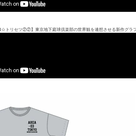
024☆トリセツ②②】東京地下庭球倶楽部の世界観を連想させる新作グラ