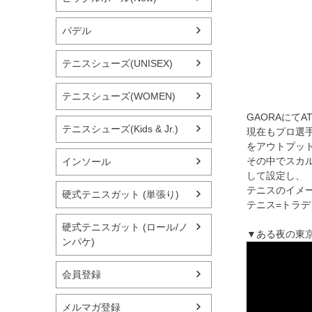
パデル
テニスシューズ(UNISEX)
テニスシューズ(WOMEN)
GAORAにて
テニスシューズ(Kids & Jr.)
現在もプロ選
をアウトプッ
その中でスカル
インソール
して設定し、
テニスのイメ
硬式テニスガット (単張り)
テニス=トラ
硬式テニスガット (ロール/ノ
▼ある夜の東
ンパケ)
会員登録
メルマガ登録