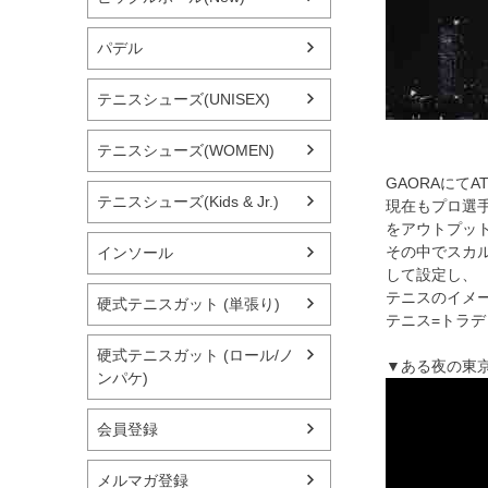
パデル
テニスシューズ(UNISEX)
テニスシューズ(WOMEN)
GAORAにて
テニスシューズ(Kids & Jr.)
現在もプロ選
をアウトプッ
その中でスカル
インソール
して設定し、
テニスのイメ
硬式テニスガット (単張り)
テニス=トラ
硬式テニスガット (ロール/ノ
▼ある夜の東
ンパケ)
会員登録
メルマガ登録