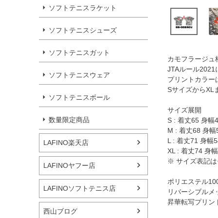
ソフトテニスラケット
ソフトテニスシューズ
ソフトテニスガット
カモフラージュ
JTAルール20
ソフトテニスウェア
プリントカラー
SサイズからXL
ソフトテニスボール
サイズ展開
数量限定商品
S : 着丈65 身幅
M : 着丈68 身幅
L : 着丈71 身幅
LAFINO楽天店
XL : 着丈74 身
※ サイズ表記
LAFINOヤフー店
ポリエステル10
LAFINOソフトテニス店
リバーシブルメ
昇華転写プリン
西山ブログ