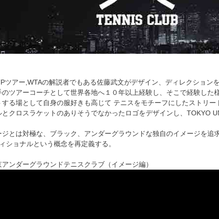
ATPツアー,WTAの解説者でもある佐藤武文がデザイン、ディレクショ
手のツアーコーチとして世界各地へ１０年以上経験し、そこで経験した
トする場として自身の服好きも高じて テニスをモチーフにしたストリー
とクロスラケットのありそうでなかったロゴをデザインし、TOKYO UNDE
ージとは対極な、ブラック、アンダーグラウンドな独自のイメージを追
ディショナルという概念を再定義する。
京アンダーグラウンドテニスクラブ（イメージ編）