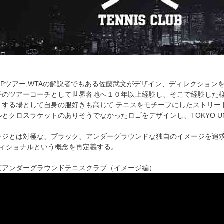
ATPツアー,WTAの解説者でもある佐藤武文がデザイン、ディレクショ
手のツアーコーチとして世界各地へ１０年以上経験し、そこで経験した
トする場として自身の服好きも高じて テニスをモチーフにしたストリー
とクロスラケットのありそうでなかったロゴをデザインし、TOKYO UNDE
ージとは対極な、ブラック、アンダーグラウンドな独自のイメージを追
ディショナルという概念を再定義する。
京アンダーグラウンドテニスクラブ（イメージ編）