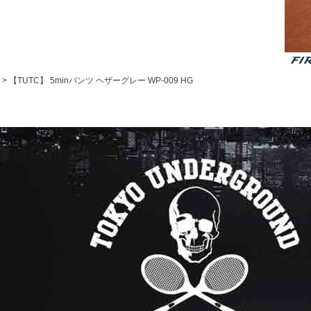
【TUTC】 5minパンツ ヘザーグレー WP-009 HG