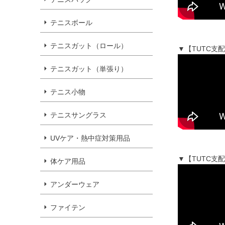
テニスボール
テニスガット（ロール）
▼【TUTC支
テニスガット（単張り）
テニス小物
テニスサングラス
UVケア・熱中症対策用品
▼【TUTC支
体ケア用品
アンダーウェア
ファイテン