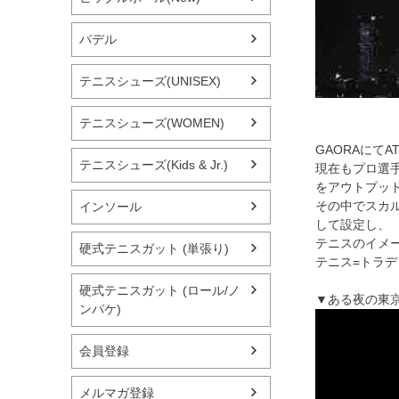
パデル
テニスシューズ(UNISEX)
テニスシューズ(WOMEN)
GAORAにて
テニスシューズ(Kids & Jr.)
現在もプロ選
をアウトプッ
その中でスカル
インソール
して設定し、
テニスのイメ
硬式テニスガット (単張り)
テニス=トラ
硬式テニスガット (ロール/ノ
▼ある夜の東
ンパケ)
会員登録
メルマガ登録