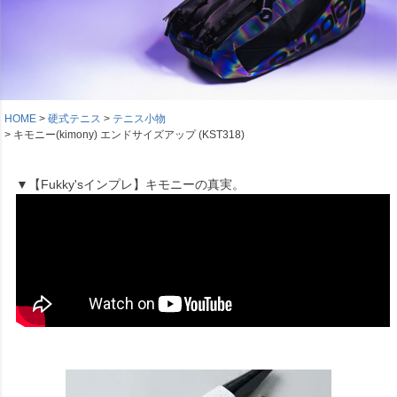
HOME
硬式テニス
テニス小物
キモニー(kimony) エンドサイズアップ (KST318)
▼【Fukky'sインプレ】キモニーの真実。