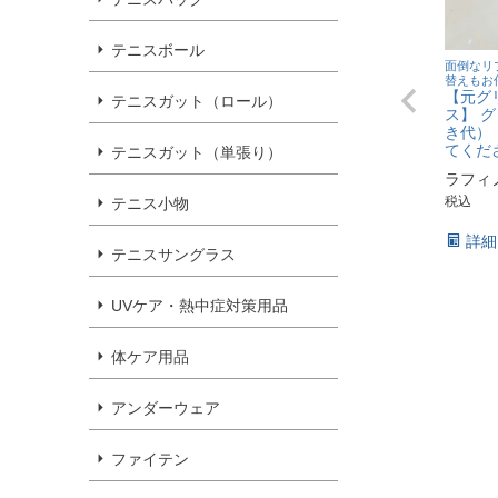
テニスボール
面倒なリ
替えもお
【元グ
テニスガット（ロール）
ス】 
き代）
てくだ
テニスガット（単張り）
ラフィ
税込
テニス小物
詳細
テニスサングラス
UVケア・熱中症対策用品
体ケア用品
アンダーウェア
ファイテン