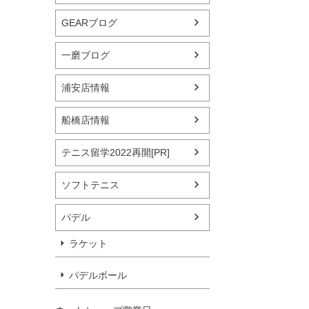
GEARブログ
一磨ブログ
浦安店情報
船橋店情報
テニス留学2022再開[PR]
ソフトテニス
パデル
ラケット
パデルボール