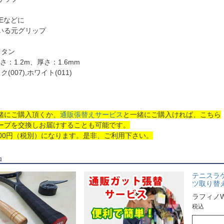
REなどに
いる元グリップ
レタン
さ：1.2m、厚さ：1.6mm
007),ホワイト(011)
緒にご購入頂くか、
通販張替えサービス
と一緒にご購入ければ、こちら
ープを交換しお届けすることも可能です。
500円（税別）になります。是非、ご利用下さい。
品
テニスラ
ツ取り替
ラフィノ
税込