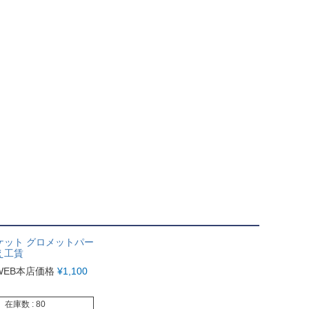
ケット グロメットパー
え工賃
WEB本店価格
¥
1,100
在庫数
80