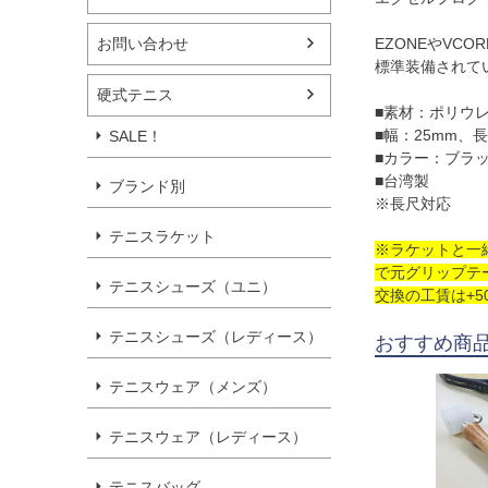
お問い合わせ
EZONEやVCO
標準装備されて
硬式テニス
■素材：ポリウ
■幅：25mm、長
SALE！
■カラー：ブラック(
■台湾製
ブランド別
※長尺対応
テニスラケット
※ラケットと一
で元グリップテ
テニスシューズ（ユニ）
交換の工賃は+
テニスシューズ（レディース）
おすすめ商
テニスウェア（メンズ）
テニスウェア（レディース）
テニスバッグ