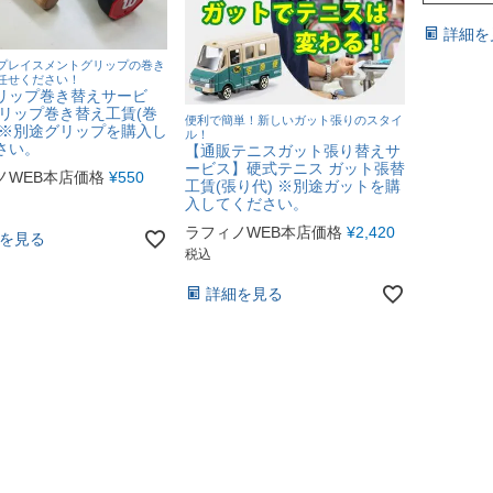
詳細を
プレイスメントグリップの巻き
任せください！
リップ巻き替えサービ
グリップ巻き替え工賃(巻
便利で簡単！新しいガット張りのスタイ
 ※別途グリップを購入し
ル！
さい。
【通販テニスガット張り替えサ
ービス】硬式テニス ガット張替
ノWEB本店価格
¥
550
工賃(張り代) ※別途ガットを購
入してください。
ラフィノWEB本店価格
¥
2,420
を見る
税込
詳細を見る