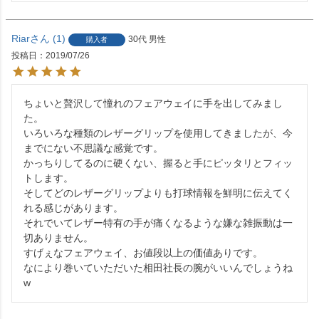
Riar
1
30代
男性
購入者
投稿日
2019/07/26
ちょいと贅沢して憧れのフェアウェイに手を出してみまし
た。

いろいろな種類のレザーグリップを使用してきましたが、今
までにない不思議な感覚です。

かっちりしてるのに硬くない、握ると手にピッタリとフィッ
トします。

そしてどのレザーグリップよりも打球情報を鮮明に伝えてく
れる感じがあります。

それでいてレザー特有の手が痛くなるような嫌な雑振動は一
切ありません。

すげぇなフェアウェイ、お値段以上の価値ありです。

なにより巻いていただいた相田社長の腕がいいんでしょうね
w