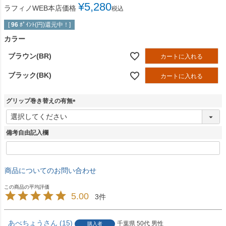
¥
5,280
ラフィノWEB本店価格
税込
[
96
ﾎﾟｲﾝﾄ(円)還元中！]
カラー
ブラウン(BR)
カートに入れる
ブラック(BK)
カートに入れる
グリップ巻き替えの有無
(
必
須
備考自由記入欄
)
商品についてのお問い合わせ
5.00
3
あべちょう
15
千葉県
50代
男性
購入者