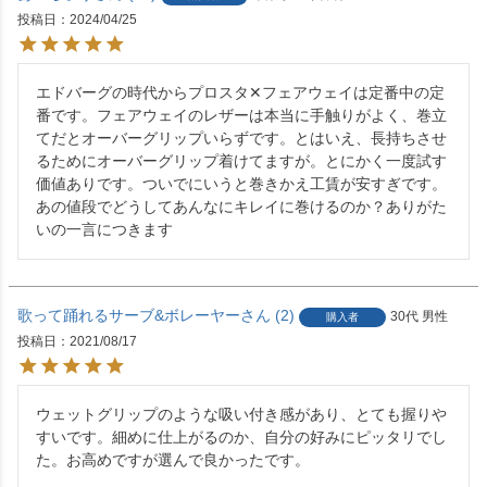
投稿日
2024/04/25
エドバーグの時代からプロスタ✕フェアウェイは定番中の定
番です。フェアウェイのレザーは本当に手触りがよく、巻立
てだとオーバーグリップいらずです。とはいえ、長持ちさせ
るためにオーバーグリップ着けてますが。とにかく一度試す
価値ありです。ついでにいうと巻きかえ工賃が安すぎです。
あの値段でどうしてあんなにキレイに巻けるのか？ありがた
いの一言につきます
歌って踊れるサーブ&ボレーヤー
2
30代
男性
購入者
投稿日
2021/08/17
ウェットグリップのような吸い付き感があり、とても握りや
すいです。細めに仕上がるのか、自分の好みにピッタリでし
た。お高めですが選んで良かったです。