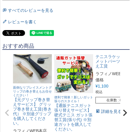
すべてのレビューを見る
レビューを書く
おすすめ商品
テニスラケット グ
メットパーツ取り
え工賃
ラフィノWEB本店
価格
¥
1,100
面倒なリプレイスメントグ
リップの巻き替えもお任せ
税込
ください！
便利で簡単！新しいガット
【元グリップ巻き替
在庫数
80
張りのスタイル！
えサービス】 グリッ
【通販テニスガット
プ巻き替え工賃(巻き
張り替えサービス】
詳細を見る
代） ※別途グリップ
硬式テニス ガット張
を購入してくださ
替工賃(張り代) ※別
い。
途ガットを購入して
ください。
ラフィノWEB本店